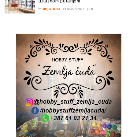
Rast cijena – inflacija, nastavlja se kretati
uzlaznom putanjom
BY
MOJINFO.BA
08/02/2022
0