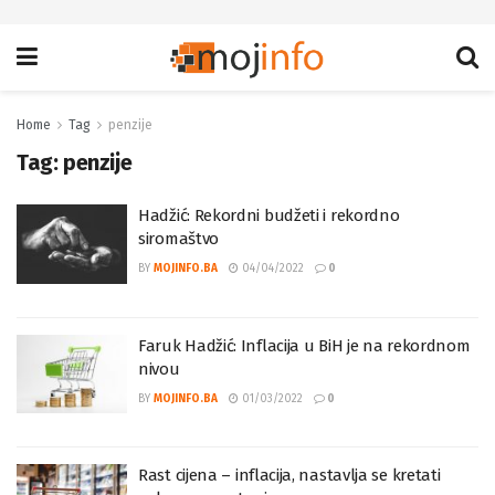
Home
Tag
penzije
Tag:
penzije
Hadžić: Rekordni budžeti i rekordno
siromaštvo
BY
MOJINFO.BA
04/04/2022
0
Faruk Hadžić: Inflacija u BiH je na rekordnom
nivou
BY
MOJINFO.BA
01/03/2022
0