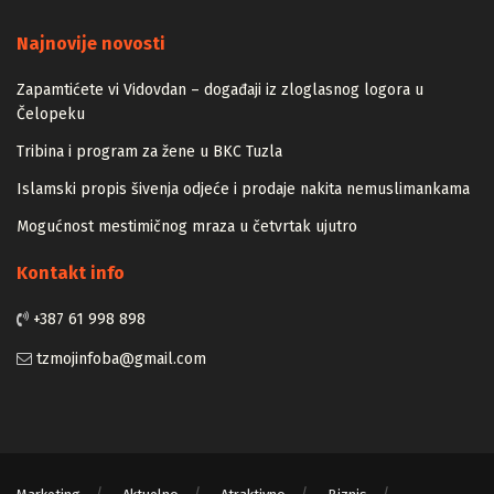
Majstori
Najnovije novosti
Zapamtićete vi Vidovdan – događaji iz zloglasnog logora u
Čelopeku
Tribina i program za žene u BKC Tuzla
Islamski propis šivenja odjeće i prodaje nakita nemuslimankama
Mogućnost mestimičnog mraza u četvrtak ujutro
Kontakt info
+387 61 998 898
tzmojinfoba@gmail.com