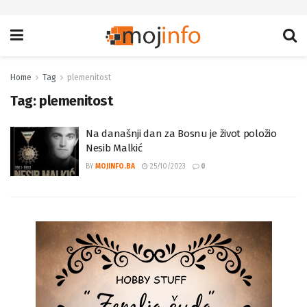
Home
Tag
plemenitost
Tag:
plemenitost
Na današnji dan za Bosnu je život položio
Nesib Malkić
BY
MOJINFO.BA
25/10/2023
0