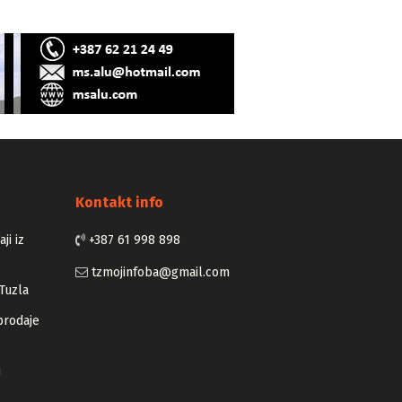
Kontakt info
ji iz
+387 61 998 898
tzmojinfoba@gmail.com
Tuzla
prodaje
u