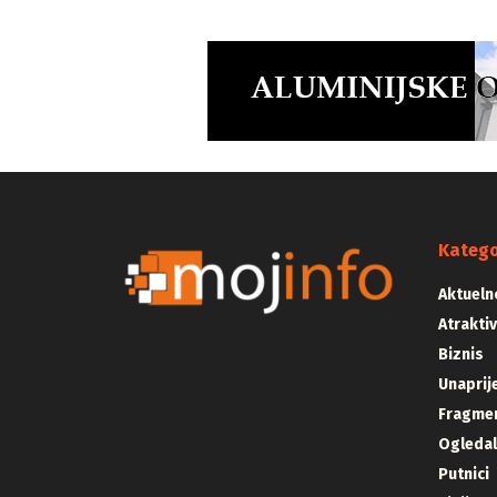
Katego
Aktueln
Atrakti
Biznis
Unaprij
Fragmen
Ogleda
Putnici