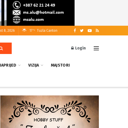
st 8, 2026
17
Tuzla Canton
°C
Login
NAPRIJED
VIZIJA
MAJSTORI