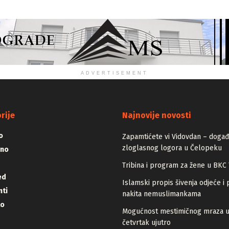
ADVERTISEMENT
rije
Najnovije novosti
o
Zapamtićete vi Vidovdan – događa
zloglasnog logora u Čelopeku
vno
Tribina i program za žene u BKC 
ed
Islamski propis šivenja odjeće i 
ti
nakita nemuslimankama
lo
Mogućnost mestimičnog mraza 
četvrtak ujutro