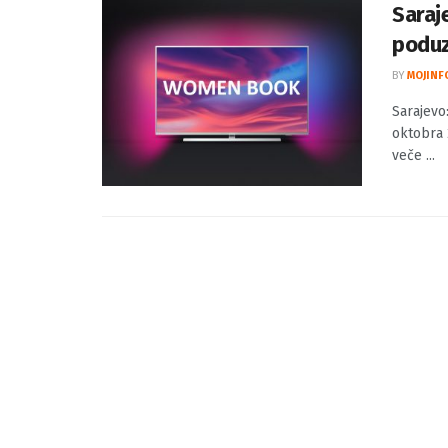
Saraj
poduz
BY
MOJINF
Sarajevo
oktobra 
veče ...