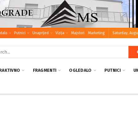
dalo
Putnici
Unaprijed
Vizija
Majstori
Marketing
Saturday, Augu
RAKTIVNO
FRAGMENTI
OGLEDALO
PUTNICI
U