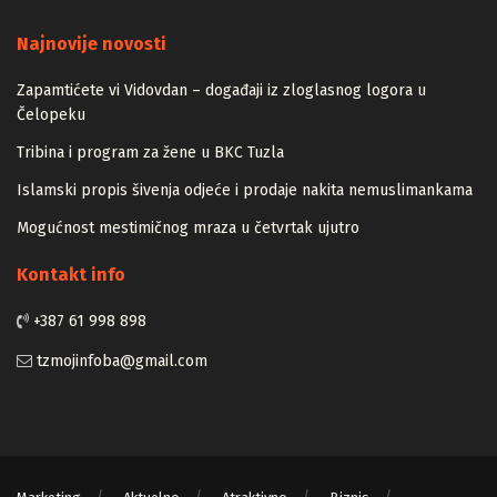
Majstori
Najnovije novosti
Zapamtićete vi Vidovdan – događaji iz zloglasnog logora u
Čelopeku
Tribina i program za žene u BKC Tuzla
Islamski propis šivenja odjeće i prodaje nakita nemuslimankama
Mogućnost mestimičnog mraza u četvrtak ujutro
Kontakt info
+387 61 998 898
tzmojinfoba@gmail.com