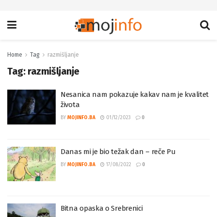
Home
Tag
razmišljanje
Tag:
razmišljanje
Nesanica nam pokazuje kakav nam je kvalitet
života
BY
MOJINFO.BA
01/12/2023
0
Danas mi je bio težak dan – reče Pu
BY
MOJINFO.BA
17/08/2022
0