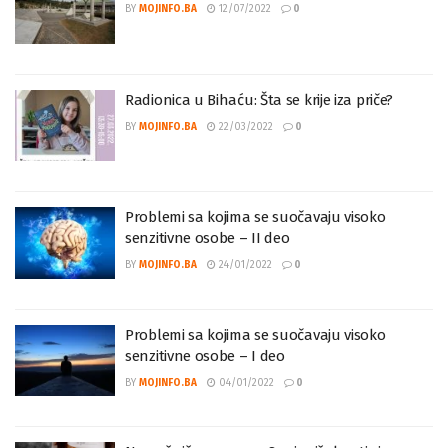
Bitna opaska o Srebrenici
BY
MOJINFO.BA
12/07/2022
0
Radionica u Bihaću: Šta se krije iza priče?
BY
MOJINFO.BA
22/03/2022
0
Problemi sa kojima se suočavaju visoko
senzitivne osobe – II deo
BY
MOJINFO.BA
24/01/2022
0
Problemi sa kojima se suočavaju visoko
senzitivne osobe – I deo
BY
MOJINFO.BA
04/01/2022
0