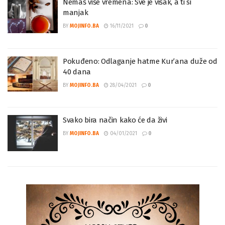
Nemaš više vremena: Sve je višak, a ti si
manjak
BY
MOJINFO.BA
16/11/2021
0
Pokuđeno: Odlaganje hatme Kur’ana duže od
40 dana
BY
MOJINFO.BA
28/04/2021
0
Svako bira način kako će da živi
BY
MOJINFO.BA
04/01/2021
0