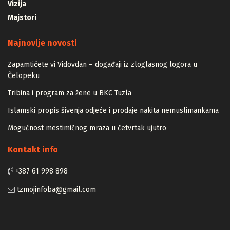
Putnici
Vizija
Majstori
Najnovije novosti
Zapamtićete vi Vidovdan – događaji iz zloglasnog logora u
Čelopeku
Tribina i program za žene u BKC Tuzla
Islamski propis šivenja odjeće i prodaje nakita nemuslimankama
Mogućnost mestimičnog mraza u četvrtak ujutro
Kontakt info
+387 61 998 898
tzmojinfoba@gmail.com