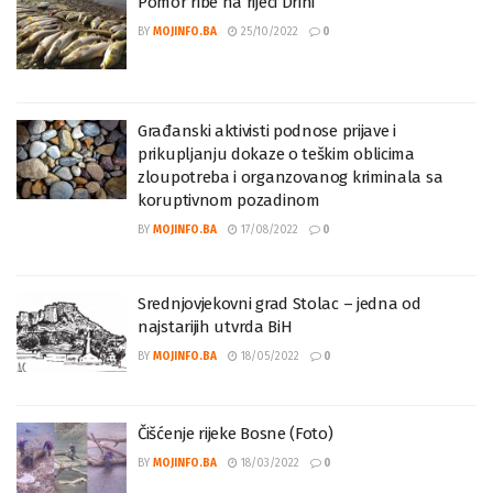
Pomor ribe na rijeci Drini
BY
MOJINFO.BA
25/10/2022
0
Građanski aktivisti podnose prijave i
prikupljanju dokaze o teškim oblicima
zloupotreba i organzovanog kriminala sa
koruptivnom pozadinom
BY
MOJINFO.BA
17/08/2022
0
Srednjovjekovni grad Stolac – jedna od
najstarijih utvrda BiH
BY
MOJINFO.BA
18/05/2022
0
Čišćenje rijeke Bosne (Foto)
BY
MOJINFO.BA
18/03/2022
0