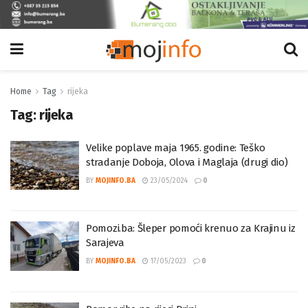
Home
Tag
rijeka
Tag:
rijeka
Velike poplave maja 1965. godine: Teško
stradanje Doboja, Olova i Maglaja (drugi dio)
BY
MOJINFO.BA
23/05/2024
0
Pomozi.ba: Šleper pomoći krenuo za Krajinu iz
Sarajeva
BY
MOJINFO.BA
17/05/2023
0