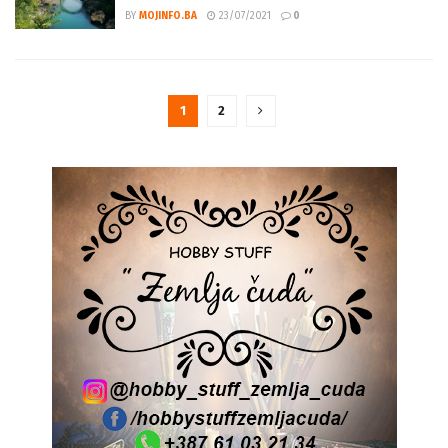
BY
MOJINFO.BA
23/07/2021
0
1
2