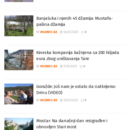
Banjaluka i njenih 45 džamija: Mustafa-
pašina džamija
BY
MOJINFO.BA
04/12/2021
0
Kineska kompanija kažnjena sa 200 hiljada
eura zbog uništavanja Tare
BY
MOJINFO.BA
17/11/2021
0
Goražde: Još nam je ostalo da natkrijemo
Drinu (VIDEO)
BY
MOJINFO.BA
15/10/2021
0
Mostar: Na današnji dan reizgrađen i
obnovljen Stari most