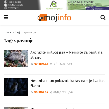
Home
Tag
spavanje
Tag:
spavanje
Ako vidite mrtvog ježa – Nemojte ga baciti na
stranu
BY
MOJINFO.BA
13/11/2025
0
Nesanica nam pokazuje kakav nam je kvalitet
života
BY
MOJINFO.BA
01/12/2023
0