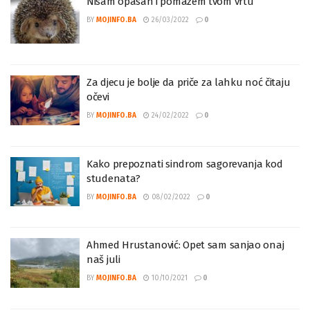
Nisam opasan i pomažem tvom vrtu
BY
MOJINFO.BA
26/03/2022
0
Za djecu je bolje da priče za lahku noć čitaju
očevi
BY
MOJINFO.BA
24/02/2022
0
Kako prepoznati sindrom sagorevanja kod
studenata?
BY
MOJINFO.BA
08/02/2022
0
Ahmed Hrustanović: Opet sam sanjao onaj
naš juli
BY
MOJINFO.BA
10/10/2021
0