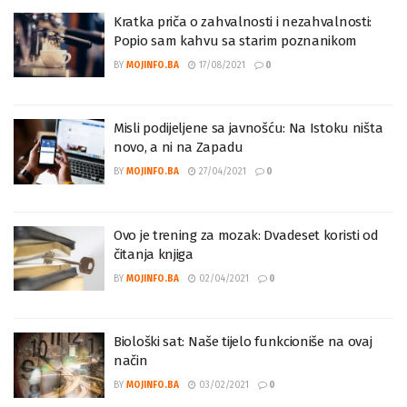
Kratka priča o zahvalnosti i nezahvalnosti:
Popio sam kahvu sa starim poznanikom
BY
MOJINFO.BA
17/08/2021
0
Misli podijeljene sa javnošću: Na Istoku ništa
novo, a ni na Zapadu
BY
MOJINFO.BA
27/04/2021
0
Ovo je trening za mozak: Dvadeset koristi od
čitanja knjiga
BY
MOJINFO.BA
02/04/2021
0
Biološki sat: Naše tijelo funkcioniše na ovaj
način
BY
MOJINFO.BA
03/02/2021
0