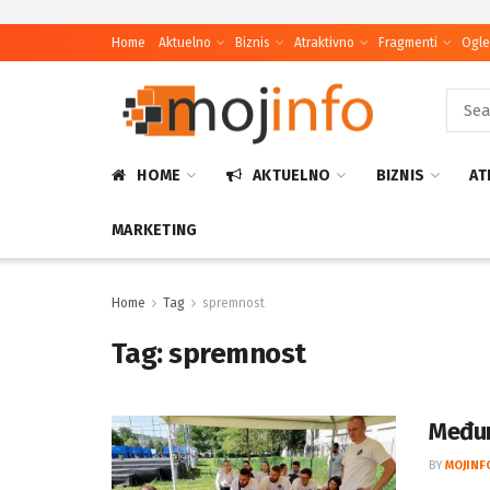
Home
Aktuelno
Biznis
Atraktivno
Fragmenti
Ogle
HOME
AKTUELNO
BIZNIS
AT
MARKETING
Home
Tag
spremnost
Tag:
spremnost