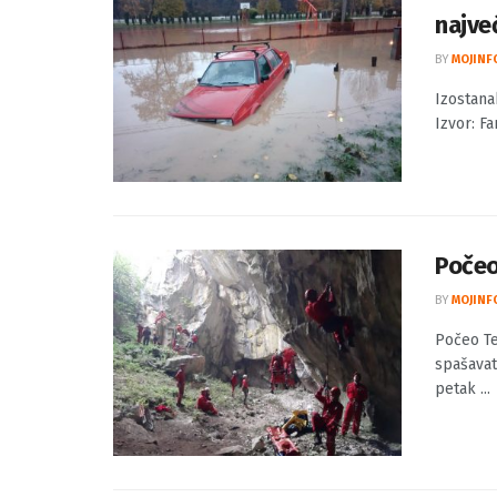
Izost
najve
BY
MOJINF
Izostana
Izvor: F
Počeo
BY
MOJINF
Počeo Te
spašavate
petak ...