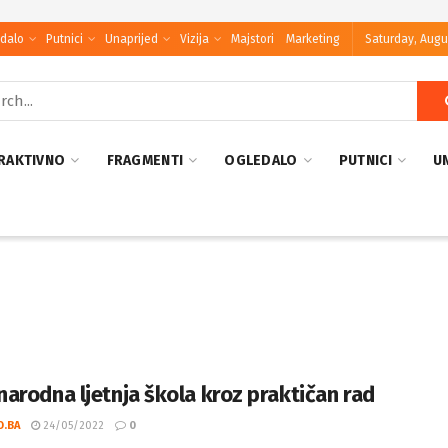
dalo
Putnici
Unaprijed
Vizija
Majstori
Marketing
Saturday, Augu
RAKTIVNO
FRAGMENTI
OGLEDALO
PUTNICI
U