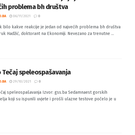
anak bilo kakve reakcije je jedan od
ćih problema bh društva
O.BA
06/11/2021
0
k bilo kakve reakcije je jedan od najvećih problema bh društva
aruk Hadžić, doktorant na Ekonomiji. Nevezano za trenutne ...
 Tečaj speleospašavanja
O.BA
29/10/2021
0
čaj speleospašavanja Izvor: gss.ba Sedamnaest gorskih
lja koji su ispunili uvjete i prošli ulazne testove počelo je u