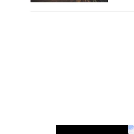
Sajam za
Ove godi