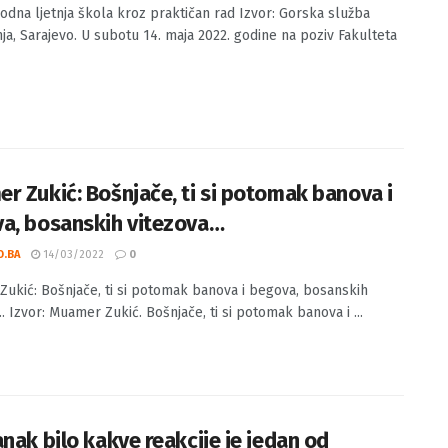
arodna ljetnja škola kroz praktičan rad
O.BA
24/05/2022
0
dna ljetnja škola kroz praktičan rad Izvor: Gorska služba
ja, Sarajevo. U subotu 14. maja 2022. godine na poziv Fakulteta
r Zukić: Bošnjače, ti si potomak banova i
a, bosanskih vitezova…
O.BA
14/03/2022
0
ukić: Bošnjače, ti si potomak banova i begova, bosanskih
.. Izvor: Muamer Zukić. Bošnjače, ti si potomak banova i ...