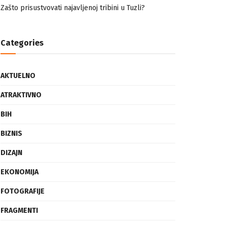
nemuslimankama
Mogućnost mestimičnog mraza u četvrtak ujutro
Zašto prisustvovati najavljenoj tribini u Tuzli?
Categories
AKTUELNO
ATRAKTIVNO
BIH
BIZNIS
DIZAJN
EKONOMIJA
FOTOGRAFIJE