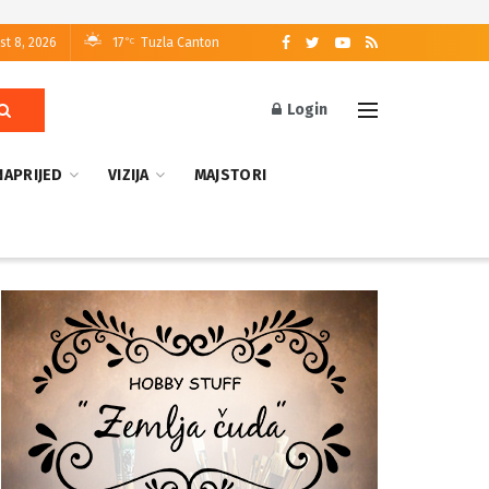
st 8, 2026
17
Tuzla Canton
°C
Login
NAPRIJED
VIZIJA
MAJSTORI