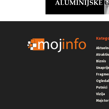
Katego
Aktueln
Atrakti
Biznis
Unaprij
Fragmen
Ogleda
Putnici