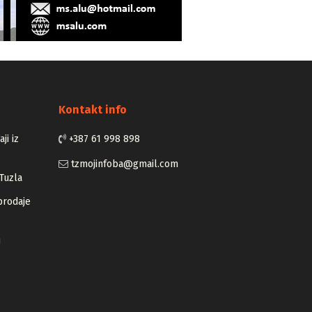
Kontakt info
ji iz
+387 61 998 898
tzmojinfoba@gmail.com
Tuzla
prodaje
u