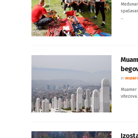
Međun
BY
MOJINF
Međunaro
spašavan
...
Muame
begov
BY
MOJINF
Muamer Z
vitezova.