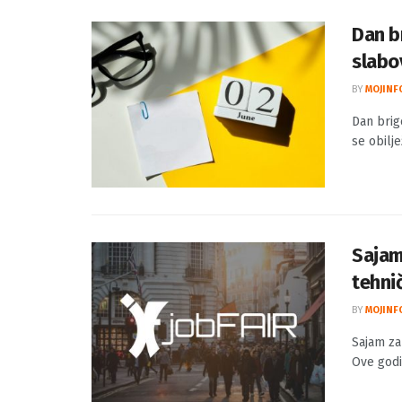
Dan b
slabo
BY
MOJINF
Dan brig
se obilje
Sajam
tehni
BY
MOJINF