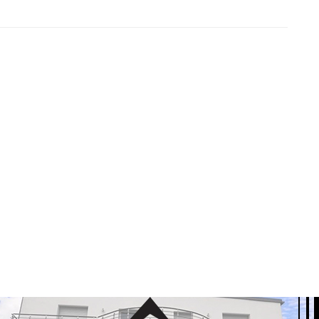
pošljavanja za studente i diplomce tehničkih nauka i ekonomije
ne se na Elektrotehničkom fakultetu u Sarajevu po 11 ...