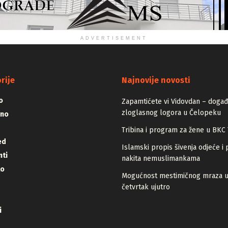
ADVERTISEMENT
rije
Najnovije novosti
o
Zapamtićete vi Vidovdan – događa
zloglasnog logora u Čelopeku
vno
Tribina i program za žene u BKC 
ed
Islamski propis šivenja odjeće i 
ti
nakita nemuslimankama
lo
Mogućnost mestimičnog mraza 
četvrtak ujutro