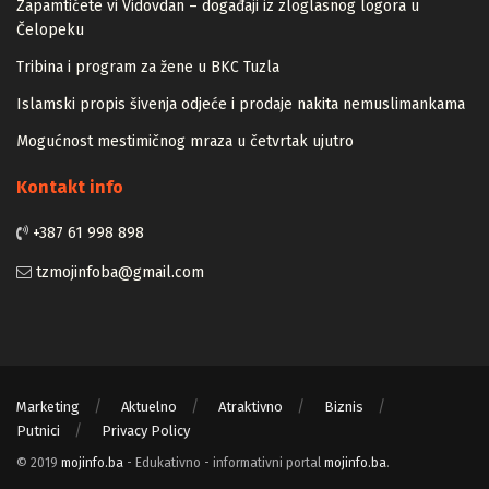
Zapamtićete vi Vidovdan – događaji iz zloglasnog logora u
Čelopeku
Tribina i program za žene u BKC Tuzla
Islamski propis šivenja odjeće i prodaje nakita nemuslimankama
Mogućnost mestimičnog mraza u četvrtak ujutro
Kontakt info
+387 61 998 898
tzmojinfoba@gmail.com
Marketing
Aktuelno
Atraktivno
Biznis
Putnici
Privacy Policy
© 2019
mojinfo.ba
- Edukativno - informativni portal
mojinfo.ba
.