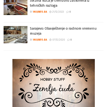
Svrzina kuća je trenutno zatvorena iz
tehničkih razloga
BY
MOJINFO.BA
21/12/2023
0
Sarajevo: Obavještenje o radnom vremenu
muzeja
BY
MOJINFO.BA
07/12/2020
0