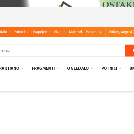
dalo
Putnici
Unaprijed
Vizija
Majstori
Marketing
Friday, August 
RAKTIVNO
FRAGMENTI
OGLEDALO
PUTNICI
U