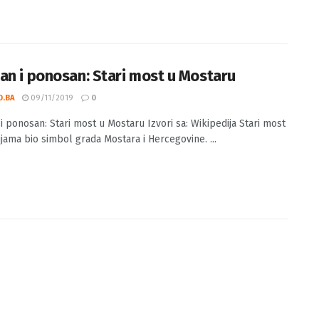
an i ponosan: Stari most u Mostaru
O.BA
09/11/2019
0
i ponosan: Stari most u Mostaru Izvori sa: Wikipedija Stari most
ijama bio simbol grada Mostara i Hercegovine. ...