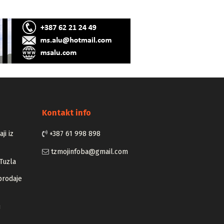
Kontakt info
ji iz
+387 61 998 898
tzmojinfoba@gmail.com
Tuzla
prodaje
u