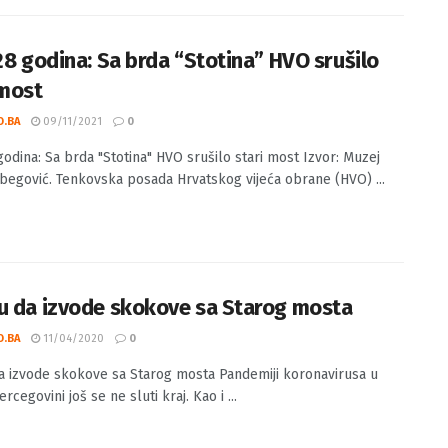
 28 godina: Sa brda “Stotina” HVO srušilo
 most
O.BA
09/11/2021
0
 godina: Sa brda "Stotina" HVO srušilo stari most Izvor: Muzej
etbegović. Tenkovska posada Hrvatskog vijeća obrane (HVO) ...
u da izvode skokove sa Starog mosta
O.BA
11/04/2020
0
a izvode skokove sa Starog mosta Pandemiji koronavirusa u
ercegovini još se ne sluti kraj. Kao i ...