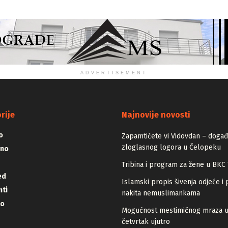
ADVERTISEMENT
rije
Najnovije novosti
o
Zapamtićete vi Vidovdan – događa
zloglasnog logora u Čelopeku
vno
Tribina i program za žene u BKC 
ed
Islamski propis šivenja odjeće i 
ti
nakita nemuslimankama
lo
Mogućnost mestimičnog mraza 
četvrtak ujutro