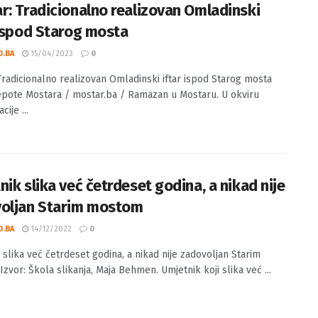
r: Tradicionalno realizovan Omladinski
 ispod Starog mosta
O.BA
15/04/2023
0
Tradicionalno realizovan Omladinski iftar ispod Starog mosta
jepote Mostara / mostar.ba / Ramazan u Mostaru. U okviru
cije ...
nik slika već četrdeset godina, a nikad nije
oljan Starim mostom
O.BA
14/12/2022
0
 slika već četrdeset godina, a nikad nije zadovoljan Starim
zvor: Škola slikanja, Maja Behmen. Umjetnik koji slika već ...