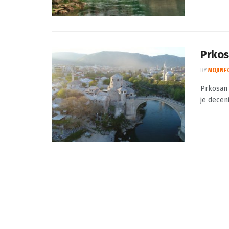
Prkos
BY
MOJINF
Prkosan 
je decen