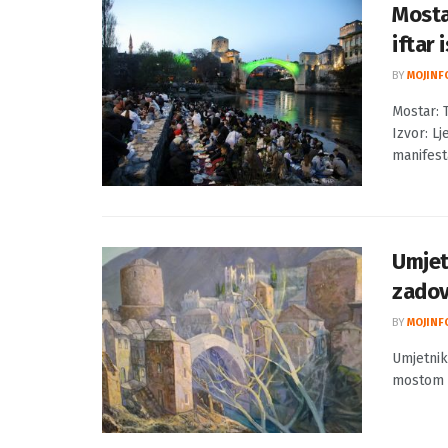
Mosta
iftar
BY
MOJINF
Mostar: 
Izvor: L
manifesta
Umjet
zadov
BY
MOJINF
Umjetnik
mostom I