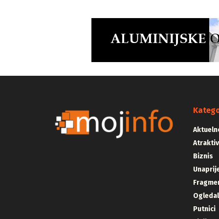
Katego
Aktueln
Atrakti
Biznis
Unaprij
Fragmen
Ogleda
Putnici