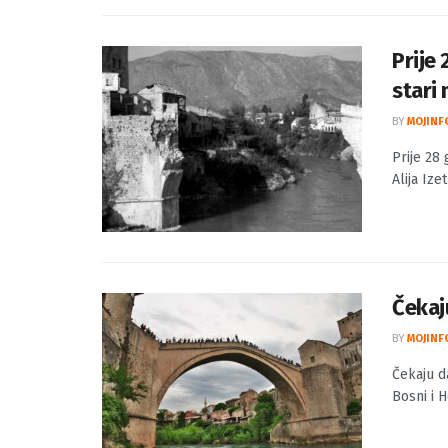
Prije
stari
BY
MOJINF
Prije 28
Alija Iz
Čekaj
BY
MOJINF
Čekaju d
Bosni i H