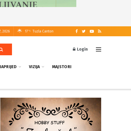
7, 2026
17
Tuzla Canton
°C
Login
NAPRIJED
VIZIJA
MAJSTORI