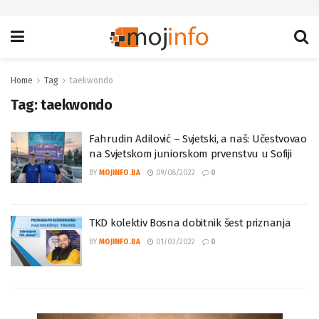
Home
Tag
taekwondo
Tag:
taekwondo
Fahrudin Adilović – Svjetski, a naš: Učestvovao
na Svjetskom juniorskom prvenstvu u Sofiji
BY
MOJINFO.BA
09/08/2022
0
TKD kolektiv Bosna dobitnik šest priznanja
BY
MOJINFO.BA
01/03/2022
0