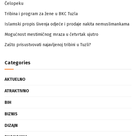
Zapamtićete vi Vidovdan – događaji iz zloglasnog logora u
Čelopeku
Tribina i program za žene u BKC Tuzla
Islamski propis šivenja odjeće i prodaje nakita nemuslimankama
Mogućnost mestimičnog mraza u četvrtak ujutro
Zašto prisustvovati najavljenoj tribini u Tuzli?
Categories
AKTUELNO
ATRAKTIVNO
BIH
BIZNIS
DIZAJN