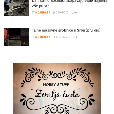
Da li samo Bošnjaci ukopavaju svoje najmilije
više puta?
BY
MOJINFO.BA
06/07/2021
0
Tajne masovne grobnice u Srbiji (prvi dio)
BY
MOJINFO.BA
10/06/2020
0