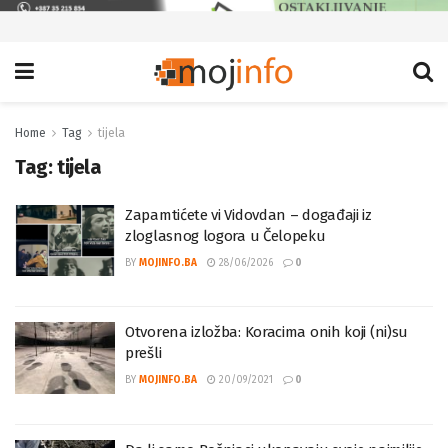
Home
Tag
tijela
Tag:
tijela
Zapamtićete vi Vidovdan – događaji iz
zloglasnog logora u Čelopeku
BY
MOJINFO.BA
28/06/2026
0
Otvorena izložba: Koracima onih koji (ni)su
prešli
BY
MOJINFO.BA
20/09/2021
0