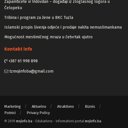
Zapamtićete vi Vidovdan – događaji iz zloglasnog logora u
Čelopeku
Tribina i program za žene u BKC Tuzla
Islamski propis šivenja odjeće i prodaje nakita nemuslimankama
Mogućnost mestimičnog mraza u četvrtak ujutro
Kontakt info
+387 61 998 898
tzmojinfoba@gmail.com
Marketing
Aktuelno
Atraktivno
Biznis
Putnici
Privacy Policy
© 2019
mojinfo.ba
- Edukativno - informativni portal
mojinfo.ba
.