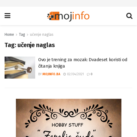
Home
Tag
učenje naglas
Tag:
učenje naglas
Ovo je trening za mozak: Dvadeset koristi od
čitanja knjiga
BY
MOJINFO.BA
02/04/2021
0