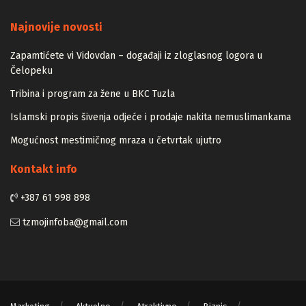
Majstori
Najnovije novosti
Zapamtićete vi Vidovdan – događaji iz zloglasnog logora u
Čelopeku
Tribina i program za žene u BKC Tuzla
Islamski propis šivenja odjeće i prodaje nakita nemuslimankama
Mogućnost mestimičnog mraza u četvrtak ujutro
Kontakt info
+387 61 998 898
tzmojinfoba@gmail.com