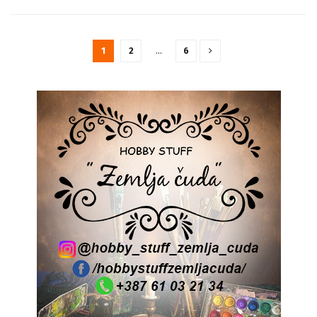
1
2
…
6