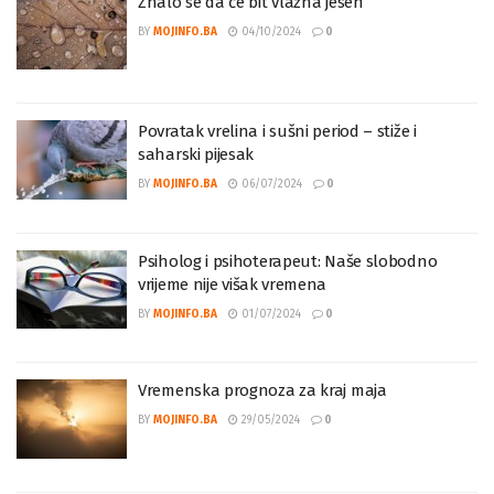
Znalo se da će bit vlažna jesen
BY
MOJINFO.BA
04/10/2024
0
Povratak vrelina i sušni period – stiže i
saharski pijesak
BY
MOJINFO.BA
06/07/2024
0
Psiholog i psihoterapeut: Naše slobodno
vrijeme nije višak vremena
BY
MOJINFO.BA
01/07/2024
0
Vremenska prognoza za kraj maja
BY
MOJINFO.BA
29/05/2024
0