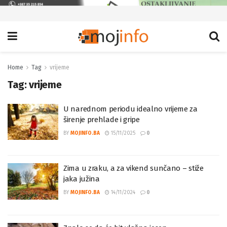
Home
Tag
vrijeme
Tag:
vrijeme
U narednom periodu idealno vrijeme za
širenje prehlade i gripe
BY
MOJINFO.BA
15/11/2025
0
Zima u zraku, a za vikend sunčano – stiže
jaka južina
BY
MOJINFO.BA
14/11/2024
0