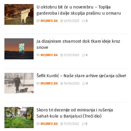
U oktobru bit će u novembru – Toplija
garderoba i dalje skuplja prašinu u ormaru
BY
MOJINFO.BA
24/10/2023
0
Ja dizajniram stvarnost dok tkam ideje kroz
snove
BY
MOJINFO.BA
21/07/2023
0
Šefik Kurdić – Naše stare arhive sjećanja ožive!
BY
MOJINFO.BA
14/04/2023
0
Skoro tri decenije od miniranja i rušenja
Sahat-kule u Banjaluci (Treći dio)
BY
MOJINFO.BA
11/01/2023
0