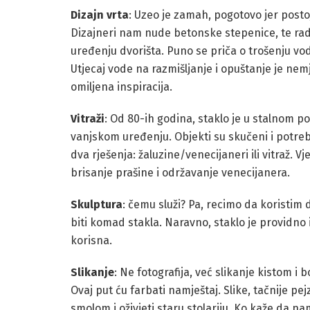
Dizajn vrta
: Uzeo je zamah, pogotovo jer posto
Dizajneri nam nude betonske stepenice, te rade
uređenju dvorišta. Puno se priča o trošenju vod
Utjecaj vode na razmišljanje i opuštanje je ne
omiljena inspiracija.
Vitraži
: Od 80-ih godina, staklo je u stalnom p
vanjskom uređenju. Objekti su skučeni i potrebn
dva rješenja: žaluzine/venecijaneri ili vitraž. V
brisanje prašine i održavanje venecijanera.
Skulptura
: čemu služi? Pa, recimo da koristim 
biti komad stakla. Naravno, staklo je providno 
korisna.
Slikanje
: Ne fotografija, već slikanje kistom i 
Ovaj put ću farbati namještaj. Slike, tačnije p
smolom i oživjeti staru stolariju. Ko kaže da 