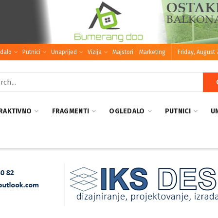
dalo
Putnici
Unaprijed
Vizija
Majstori
Marketing
Friday, August 
RAKTIVNO
FRAGMENTI
OGLEDALO
PUTNICI
U