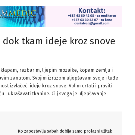
t dok tkam ideje kroz snove
uklapam, rezbarim, lijepim mozaike, kopam zemlju i
avim zanatom. Svojim izrazom uljepšavam svoje i tuđe
st izvlačeći ideje kroz snove. Volim crtati i praviti
ću i ukrašavati tkanine. Cilj svega je uljepšavanje
Ko zapostavlja sabah dobija samo prolazni užitak