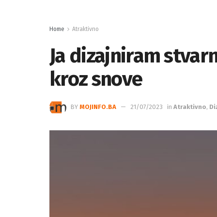
Home
Atraktivno
Ja dizajniram stvar
kroz snove
BY
MOJINFO.BA
21/07/2023
in
Atraktivno
,
Di