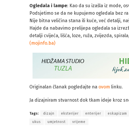
Ogledala i lampe
: Kao da su izašla iz mode, o
Podsjetimo se da ne kupujemo ogledala bez ram
Nije bitna veličina stana ili kuće, već detalji, 
Hajde da nabavimo prelijepa ogledala sa izrez
detalji cvijeća, lišća, loze, ruža, zvijezda, spira
(mojinfo.ba)
Originalan članak pogledajte na
ovom
linku.
Ja dizajniram stvarnost dok tkam ideje kroz s
Tags:
dizajn
eksterijer
enterijer
eskapizam
ukus
umjetnost
vrijeme