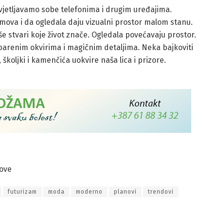
svjetljavamo sobe telefonima i drugim uređajima.
ova i da ogledala daju vizualni prostor malom stanu.
naše stvari koje život znače. Ogledala povećavaju prostor.
barenim okvirima i magičnim detaljima. Neka bajkoviti
la, školjki i kamenčića uokvire naša lica i prizore.
nove
futurizam
moda
moderno
planovi
trendovi