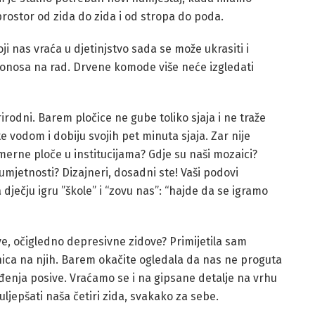
prostor od zida do zida i od stropa do poda.
ji nas vraća u djetinjstvo sada se može ukrasiti i
i ponosa na rad. Drvene komode više neće izgledati
irodni. Barem pločice ne gube toliko sjaja i ne traže
te vodom i dobiju svojih pet minuta sjaja. Zar nije
erne ploče u institucijama? Gdje su naši mozaici?
umjetnosti? Dizajneri, dosadni ste! Vaši podovi
a dječju igru ​​”škole” i “zovu nas”: “hajde da se igramo
ive, očigledno depresivne zidove? Primijetila sam
pnica na njih. Barem okačite ogledala da nas ne proguta
ađenja posive. Vraćamo se i na gipsane detalje na vrhu
jepšati naša četiri zida, svakako za sebe.