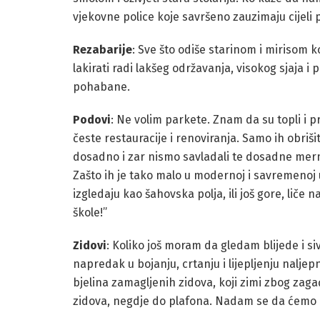
vjekovne police koje savršeno zauzimaju cijeli 
Rezabarije
: Sve što odiše starinom i mirisom ko
lakirati radi lakšeg održavanja, visokog sjaja 
pohabane.
Podovi
: Ne volim parkete. Znam da su topli i pr
česte restauracije i renoviranja. Samo ih obriši
dosadno i zar nismo savladali te dosadne merm
Zašto ih je tako malo u modernoj i savremenoj 
izgledaju kao šahovska polja, ili još gore, liče n
škole!”
Zidovi
: Koliko još moram da gledam blijede i s
napredak u bojanju, crtanju i lijepljenju nalje
bjelina zamagljenih zidova, koji zimi zbog zag
zidova, negdje do plafona. Nadam se da ćemo ul