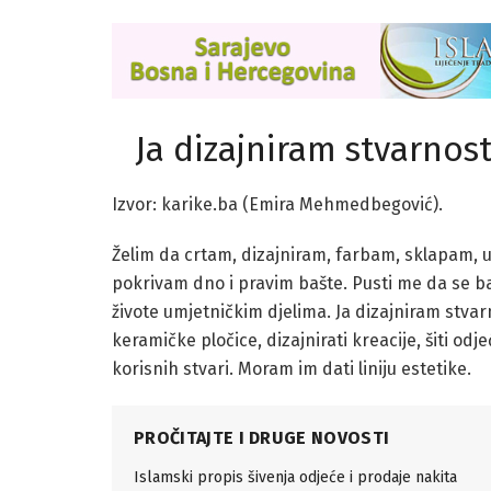
Ja dizajniram stvarnos
Izvor: karike.ba (Emira Mehmedbegović).
Želim da crtam, dizajniram, farbam, sklapam, 
pokrivam dno i pravim bašte. Pusti me da se b
živote umjetničkim djelima. Ja dizajniram stvarno
keramičke pločice, dizajnirati kreacije, šiti odje
korisnih stvari. Moram im dati liniju estetike.
PROČITAJTE I DRUGE NOVOSTI
Islamski propis šivenja odjeće i prodaje nakita