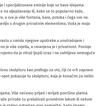
je i specijalizovane emisije koje se bave idejama.
 na uljepšavanju ili, kako se to popularno kaže,
e, a sve je više fontana, bara, potoka i čega sve ne.
mjerljiv s drugim prirodnim elementima. Voda je moja
orastu u smislu njegove upotrebe u unutrašnjem i
o je više svjetla, a smanjena je i privatnost. Postoje
jerujemo da je vitraž ljepši izraz i ne zahtijeva nemoguće
divnu skulpturu kao podlogu za sto, čiji će vrh zapravo
i opet pokazuje tu skulpturu, koja je konačno za nešto
bojama. Više nećemo prljati i mrljati površine platna.
ejzaže prirode ću prelakirati providnim lakom ili nekom
nam je stalno potreban novi namještaj, kada imamo