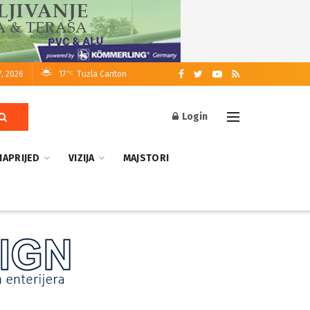
7, 2026
17
Tuzla Canton
°C
Login
NAPRIJED
VIZIJA
MAJSTORI