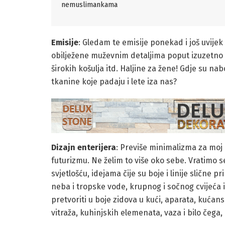
nemuslimankama
Emisije
: Gledam te emisije ponekad i još uvijek
obilježene muževnim detaljima poput izuzetno 
širokih košulja itd. Haljine za žene! Gdje su nabo
tkanine koje padaju i lete iza nas?
Dizajn enterijera
: Previše minimalizma za moj
futurizmu. Ne želim to više oko sebe. Vratimo 
svjetlošću, idejama čije su boje i linije slične 
neba i tropske vode, krupnog i sočnog cvijeća 
pretvoriti u boje zidova u kući, aparata, kućansk
vitraža, kuhinjskih elemenata, vaza i bilo čega,