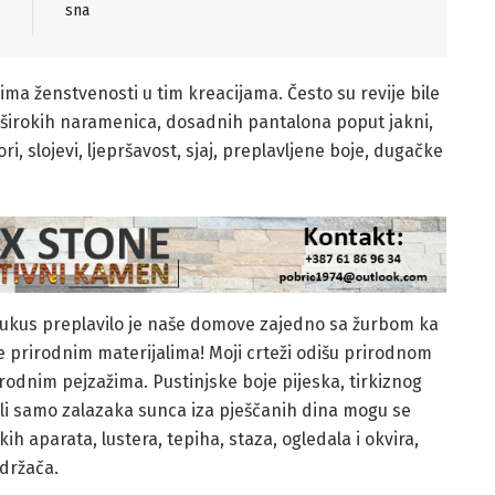
sna
 ima ženstvenosti u tim kreacijama. Često su revije bile
širokih naramenica, dosadnih pantalona poput jakni,
ri, slojevi, ljepršavost, sjaj, preplavljene boje, dugačke
 ukus preplavilo je naše domove zajedno sa žurbom ka
se prirodnim materijalima! Moji crteži odišu prirodnom
prirodnim pejzažima. Pustinjske boje pijeska, tirkiznog
ili samo zalazaka sunca iza pješčanih dina mogu se
ih aparata, lustera, tepiha, staza, ogledala i okvira,
 držača.