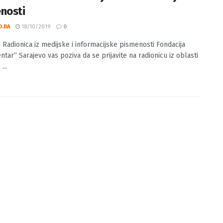
evo: Radionica iz medijske i informacijske
nosti
O.BA
18/10/2019
0
: Radionica iz medijske i informacijske pismenosti Fondacija
tar“ Sarajevo vas poziva da se prijavite na radionicu iz oblasti
...