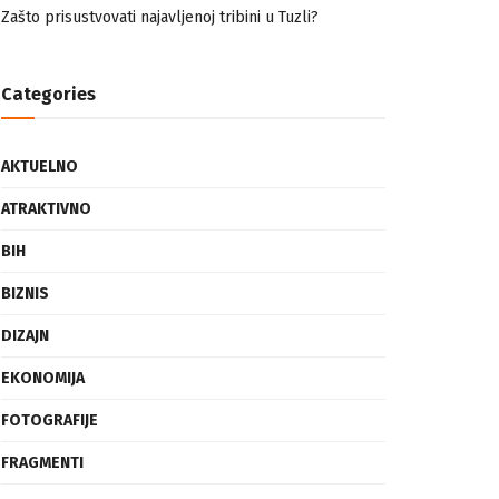
nemuslimankama
Mogućnost mestimičnog mraza u četvrtak ujutro
Zašto prisustvovati najavljenoj tribini u Tuzli?
Categories
AKTUELNO
ATRAKTIVNO
BIH
BIZNIS
DIZAJN
EKONOMIJA
FOTOGRAFIJE