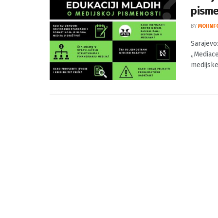
Saraj
pisme
BY
MOJINF
Sarajevo
„Mediacen
medijske 