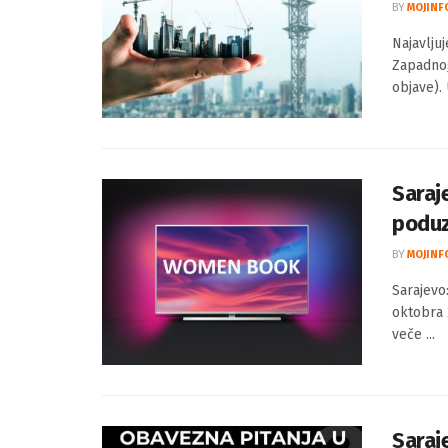
Najav
infra
BY
MOJINF
Najavlju
Zapadnog
objave).
Saraj
poduz
BY
MOJINF
Sarajevo
oktobra 
veče ...