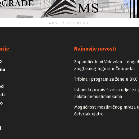
ADVERTISEMENT
rije
Najnovije novosti
o
Zapamtićete vi Vidovdan – događa
zloglasnog logora u Čelopeku
vno
Tribina i program za žene u BKC 
ed
Islamski propis šivenja odjeće i 
ti
nakita nemuslimankama
lo
Mogućnost mestimičnog mraza 
četvrtak ujutro