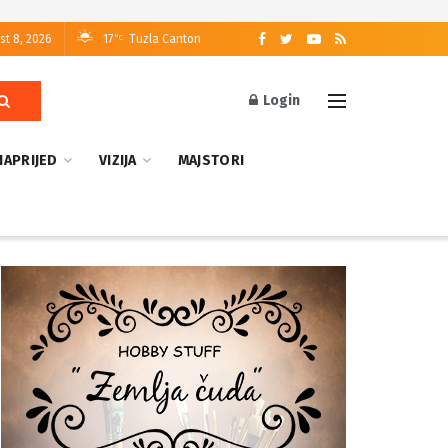
st 8, 2026
17
Tuzla Canton
°C
Login
NAPRIJED
VIZIJA
MAJSTORI