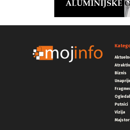
Katego
Aktueln
Atrakti
Biznis
Unaprij
Fragmen
Ogleda
Putnici