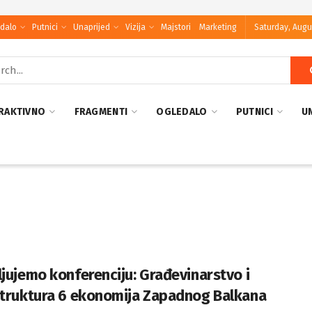
dalo
Putnici
Unaprijed
Vizija
Majstori
Marketing
Saturday, Augu
RAKTIVNO
FRAGMENTI
OGLEDALO
PUTNICI
U