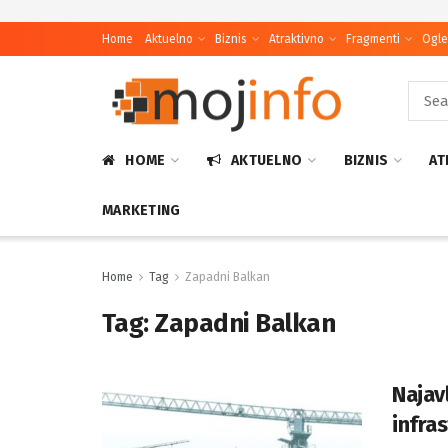
Home
Aktuelno
Biznis
Atraktivno
Fragmenti
Ogle
HOME
AKTUELNO
BIZNIS
AT
MARKETING
Home
Tag
Zapadni Balkan
Tag:
Zapadni Balkan