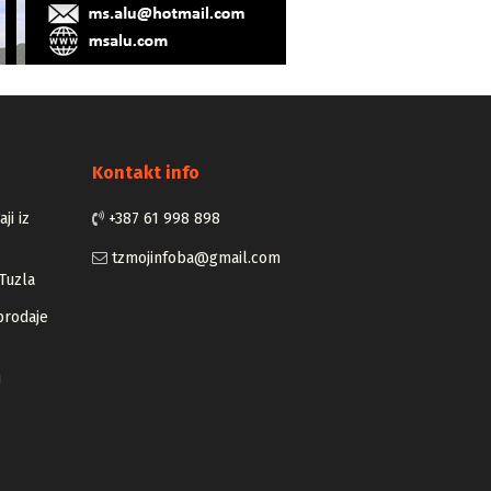
Kontakt info
ji iz
+387 61 998 898
tzmojinfoba@gmail.com
Tuzla
prodaje
u