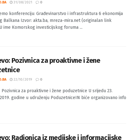
ljujemo konferenciju: Građevinarstvo i
struktura 6 ekonomija Zapadnog Balkana
O.BA
31/08/2021
0
jemo konferenciju: Građevinarstvo i infrastruktura 6 ekonomija
 Balkana Izvor: akta.ba, mreza-mira.net (originalan link
 U ime Komorskog investicijskog foruma ...
evo: Pozivnica za proaktivne i žene
etnice
O.BA
22/10/2019
0
: Pozivnica za proaktivne i žene poduzetnice U srijedu 23.
2019. godine u udruženju PoduzetniceIN biće organizovano info