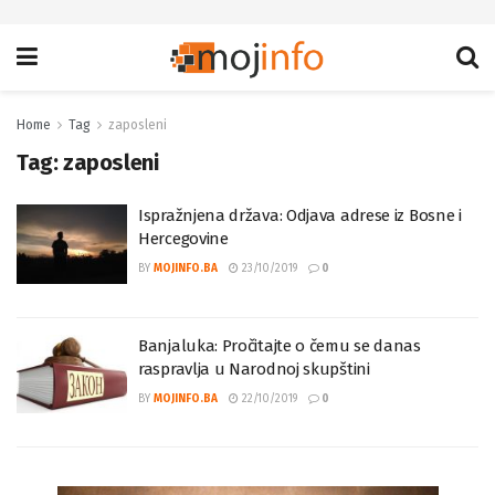
Home
Tag
zaposleni
Tag:
zaposleni
Ispražnjena država: Odjava adrese iz Bosne i
Hercegovine
BY
MOJINFO.BA
23/10/2019
0
Banjaluka: Pročitajte o čemu se danas
raspravlja u Narodnoj skupštini
BY
MOJINFO.BA
22/10/2019
0