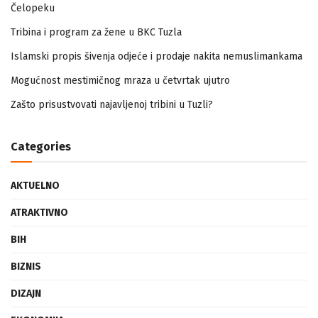
Zapamtićete vi Vidovdan – događaji iz zloglasnog logora u
Čelopeku
Tribina i program za žene u BKC Tuzla
Islamski propis šivenja odjeće i prodaje nakita nemuslimankama
Mogućnost mestimičnog mraza u četvrtak ujutro
Zašto prisustvovati najavljenoj tribini u Tuzli?
Categories
AKTUELNO
ATRAKTIVNO
BIH
BIZNIS
DIZAJN