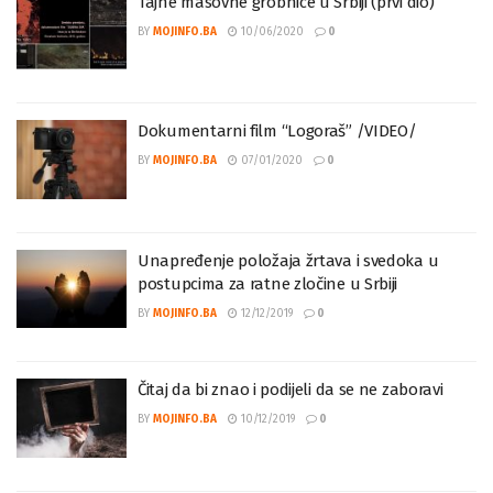
Tajne masovne grobnice u Srbiji (prvi dio)
BY
MOJINFO.BA
10/06/2020
0
Dokumentarni film “Logoraš” /VIDEO/
BY
MOJINFO.BA
07/01/2020
0
Unapređenje položaja žrtava i svedoka u
postupcima za ratne zločine u Srbiji
BY
MOJINFO.BA
12/12/2019
0
Čitaj da bi znao i podijeli da se ne zaboravi
BY
MOJINFO.BA
10/12/2019
0