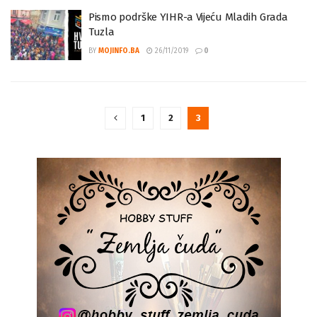
Pismo podrške YIHR-a Vijeću Mladih Grada
Tuzla
BY
MOJINFO.BA
26/11/2019
0
1
2
3