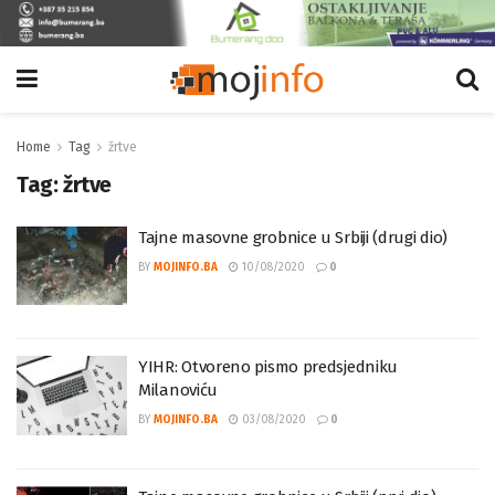
Home
Tag
žrtve
Tag:
žrtve
Tajne masovne grobnice u Srbiji (drugi dio)
BY
MOJINFO.BA
10/08/2020
0
YIHR: Otvoreno pismo predsjedniku
Milanoviću
BY
MOJINFO.BA
03/08/2020
0