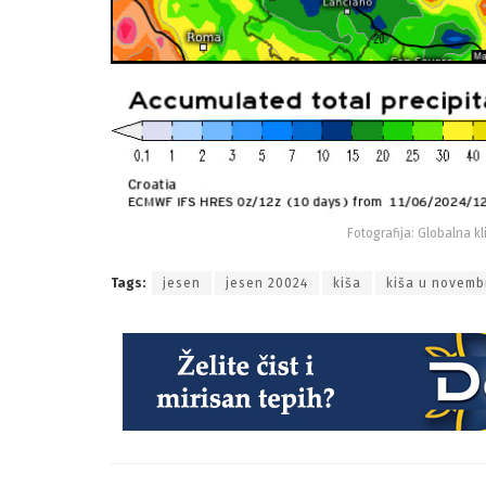
Fotografija: Globalna kl
Tags:
jesen
jesen 20024
kiša
kiša u novemb