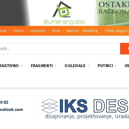
dalo
Putnici
Unaprijed
Vizija
Majstori
Marketing
Friday, August 
RAKTIVNO
FRAGMENTI
OGLEDALO
PUTNICI
U