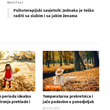
Next Post
Psihoterapijski savjetnik: Jednako je teško
raditi sa slabim i sa jakim ženama
AKTUELNO
 periodu idealno
Temperaturna prekretnica i
širenje prehlade i
jače padavine u ponedjeljak
13/11/2025