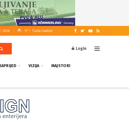
7, 2026
17
Tuzla Canton
°C
Login
NAPRIJED
VIZIJA
MAJSTORI