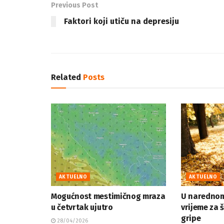
Previous Post
Faktori koji utiču na depresiju
Related
Posts
AKTUELNO
AKTUELNO
Mogućnost mestimičnog mraza
U narednom
u četvrtak ujutro
vrijeme za 
gripe
28/04/2026