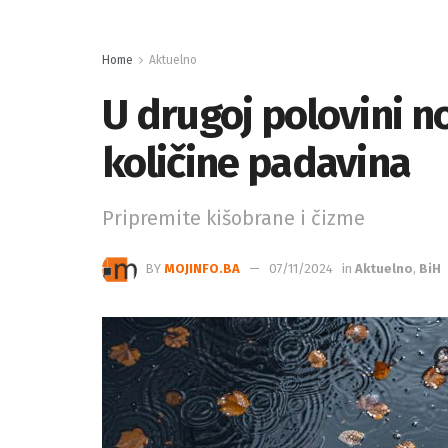
Home
Aktuelno
U drugoj polovini 
količine padavina
Pripremite kišobrane i čizme
BY
MOJINFO.BA
07/11/2024
in
Aktuelno
,
BiH