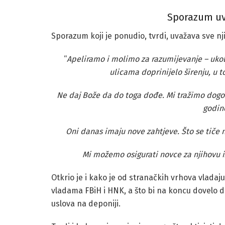
Sporazum uv
Sporazum koji je ponudio, tvrdi, uvažava sve nj
“
Apeliramo i molimo za razumijevanje – ukol
ulicama doprinijelo širenju, u 
Ne daj Bože da do toga dođe. Mi tražimo dogov
godin
Oni danas imaju nove zahtjeve. Što se tiče 
Mi možemo osigurati novce za njihovu iz
Otkrio je i kako je od stranačkih vrhova vladaj
vladama FBiH i HNK, a što bi na koncu dovelo d
uslova na deponiji.