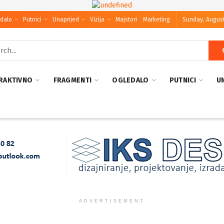
dalo
Putnici
Unaprijed
Vizija
Majstori
Marketing
Sunday, August
RAKTIVNO
FRAGMENTI
OGLEDALO
PUTNICI
U
ADVERTISEMENT