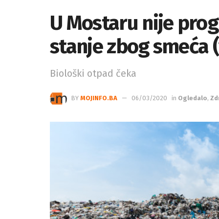
U Mostaru nije pro
stanje zbog smeća 
Biološki otpad čeka
BY
MOJINFO.BA
06/03/2020
in
Ogledalo
,
Zd