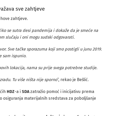
ažava sve zahtjeve
ihove zahtjeve.
iko se sutra desi pandemija i dokaže da je smeće na
tom slučaju i oni mogu sudski odgovarati.
or. Sve tačke sporazuma koji smo postigli u junu 2019.
e sam ispunio.
novih lokacija, nama su prije svega potrebne studije.
radu. Tu više ništa nije sporno
“, rekao je Bešlić.
ućih
HDZ
-a i
SDA
zatražio pomoć i inicijativu prema
o osiguranja materijalnih sredstava za poboljšanje