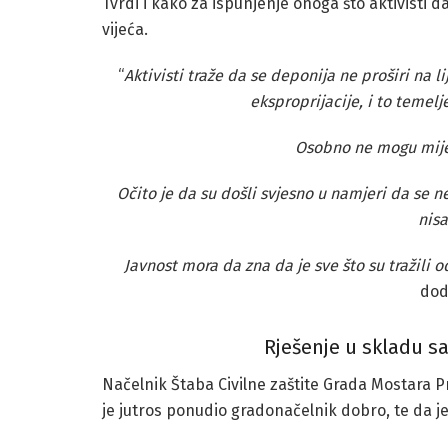
Tvrdi i kako za ispunjenje onoga što aktivisti d
vijeća.
“
Aktivisti traže da se deponija ne proširi na l
eksproprijacije, i to temel
Osobno ne mogu mijen
Očito je da su došli svjesno u namjeri da se 
nis
Javnost mora da zna da je sve što su tražili 
dod
Rješenje u skladu 
Načelnik Štaba Civilne zaštite Grada Mostara Pr
je jutros ponudio gradonačelnik dobro, te da 