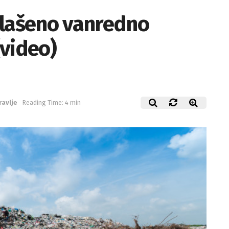
glašeno vanredno
(video)
ravlje
Reading Time: 4 min