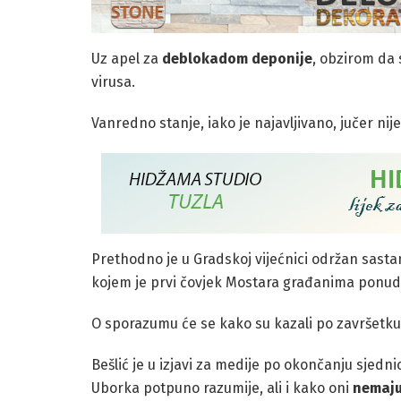
Uz apel za
deblokadom deponije
, obzirom da 
virusa.
Vanredno stanje, iako je najavljivano, jučer nij
Prethodno je u Gradskoj vijećnici održan sast
kojem je prvi čovjek Mostara građanima ponud
O sporazumu će se kako su kazali po završetku
Bešlić je u izjavi za medije po okončanju sjed
Uborka potpuno razumije, ali i kako oni
nemaju