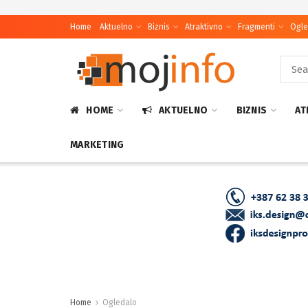
Home
Aktuelno
Biznis
Atraktivno
Fragmenti
Ogle
HOME
AKTUELNO
BIZNIS
AT
MARKETING
Home
Ogledalo