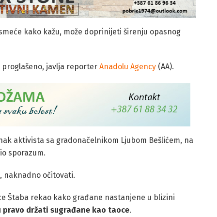
smeće kako kažu, može doprinijeti širenju opasnog
e proglašeno, javlja reporter
Anadolu Agency
(AA).
anak aktivista sa gradonačelnikom Ljubom Bešlićem, na
io sporazum.
, naknadno očitovati.
nice Štaba rekao kako građane nastanjene u blizini
 pravo držati sugrađane kao taoce
.