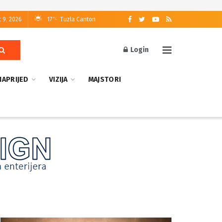
 9, 2026
17
Tuzla Canton
°C
Login
NAPRIJED
VIZIJA
MAJSTORI