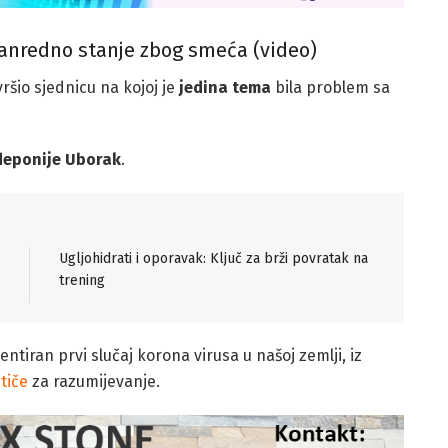
vanredno stanje zbog smeća (video)
ršio sjednicu na kojoj je
jedina tema
bila problem sa
deponije Uborak
.
Ugljohidrati i oporavak: Ključ za brži povratak na
trening
ntiran prvi slučaj korona virusa u našoj zemlji, iz
 tiče
za razumijevanje.