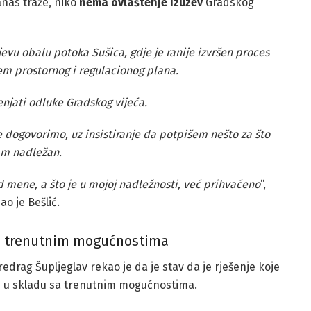
anas traže, niko
nema ovlaštenje izuzev
Gradskog
ijevu obalu potoka Sušica, gdje je ranije izvršen proces
jem prostornog i regulacionog plana.
jati odluke Gradskog vijeća.
ne dogovorimo, uz insistiranje da potpišem nešto za što
am nadležan.
od mene, a što je u mojoj nadležnosti, već prihvaćeno
“,
ao je Bešlić.
sa trenutnim mogućnostima
edrag Šupljeglav rekao je da je stav da je rješenje koje
je u skladu sa trenutnim mogućnostima.