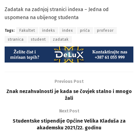
Zadatak na zadnjoj stranici indexa – Jedna od
uspomena na ubijenog studenta
Tags:
Fakultet
indeks
index
priča
profesor
stranica
student
zadatak
Previous Post
Znak nezahvalnosti je kada se čovjek stalno i mnogo
žali
Next Post
Studentske stipendije Općine Velika Kladuša za
akademsku 2021/22. godinu