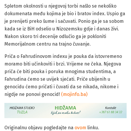
Spletom okolnosti u njegovoj torbi našlo se nekoliko
dokumenata među kojima je bio i bratov index. Uspio ga
je prenijeti preko šume i sačuvati. Ponio ga je sa sobom
kada se iz BiH odselio u Nizozemsku gdje i danas živi.
Nakon skoro tri decenije odlučio ga je pokloniti
Memorijalnom centru na trajno čuvanje.
Priča o Fahrudinovom indexu je pouka da istovremeno
moramo biti učinkoviti i brzi. Vrijeme ne čeka. Njegova
priča će biti pouka i poruka mnogima studentima, a
Fahrudina ćemo se uvijek sjećati. Priče ubijenih u
genocidu ćemo pričati i čuvati da se nikada, nikome i
nigdje ne ponovi genocid!
(mojinfo.ba)
Originalnu objavu pogledajte na
ovom
linku.