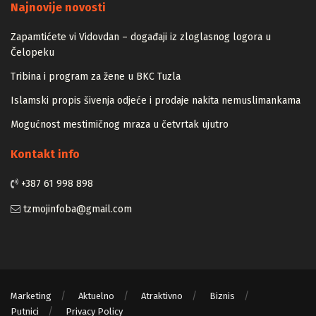
Najnovije novosti
Zapamtićete vi Vidovdan – događaji iz zloglasnog logora u
Čelopeku
Tribina i program za žene u BKC Tuzla
Islamski propis šivenja odjeće i prodaje nakita nemuslimankama
Mogućnost mestimičnog mraza u četvrtak ujutro
Kontakt info
+387 61 998 898
tzmojinfoba@gmail.com
Marketing
Aktuelno
Atraktivno
Biznis
Putnici
Privacy Policy