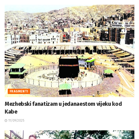
FRAGMENTI
Mezhebski fanatizam u jedanaestom vijeku kod
Kabe
11/09/2025