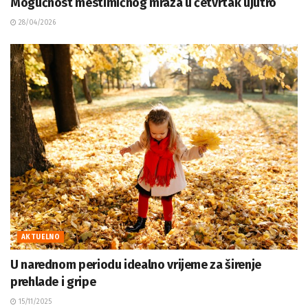
Mogućnost mestimičnog mraza u četvrtak ujutro
28/04/2026
AKTUELNO
U narednom periodu idealno vrijeme za širenje
prehlade i gripe
15/11/2025