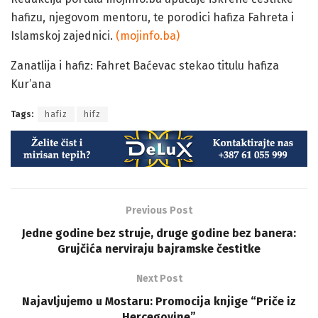
hafizu, njegovom mentoru, te porodici hafiza Fahreta i
Islamskoj zajednici.
(mojinfo.ba)
Zanatlija i hafiz: Fahret Baćevac stekao titulu hafiza
Kur’ana
Tags:
hafiz
hifz
Previous Post
Jedne godine bez struje, druge godine bez banera:
Grujčića nerviraju bajramske čestitke
Next Post
Najavljujemo u Mostaru: Promocija knjige “Priče iz
Hercegovine”