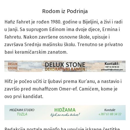
Rodom iz Podrinja
Hafiz Fahret je rođen 1980. godine u Bijeljini, a živi i radi
u Janji. Sa suprugom Edinom ima dvoje djece, Ermina i
Fahretu. Nakon završene osnovne škole, upisuje i
završava Srednju mašinsku školu. Trenutno se privatno
bavi keramičarskim zanatom.
Hifz je počeo učiti iz ljubavi prema Kur’anu, a nastavio i
završio pred muhaffizom Omer-ef. Camićem, kome je
ovo prvi kandidat.
Redakcija portala mojinfo.ba upućuje iskrene čestitke