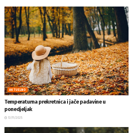
AKTUELNO
Temperaturna prekretnica i jače padavine u
ponedjeljak
13/11/2025