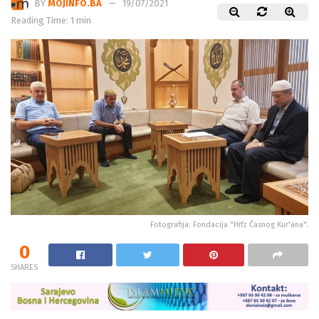
BY
MOJINFO.BA
19/07/2021
Reading Time: 1 min
Fotografija: Fondacija "Hifz Časnog Kur'ana".
0
SHARES