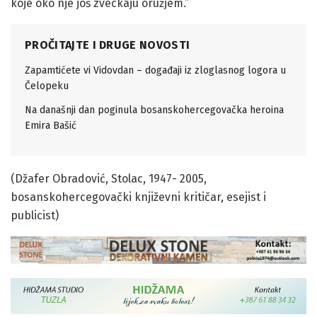
koje oko nje još zveckaju oružjem.”
PROČITAJTE I DRUGE NOVOSTI
Zapamtićete vi Vidovdan – događaji iz zloglasnog logora u
Čelopeku
Na današnji dan poginula bosanskohercegovačka heroina
Emira Bašić
(Džafer Obradović, Stolac, 1947- 2005,
bosanskohercegovački književni kritičar, esejist i
publicist)