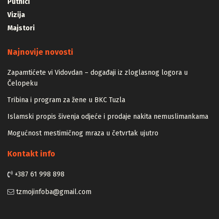
Putnici
Vizija
Majstori
Najnovije novosti
Zapamtićete vi Vidovdan – događaji iz zloglasnog logora u
Čelopeku
Tribina i program za žene u BKC Tuzla
Islamski propis šivenja odjeće i prodaje nakita nemuslimankama
Mogućnost mestimičnog mraza u četvrtak ujutro
Kontakt info
+387 61 998 898
tzmojinfoba@gmail.com