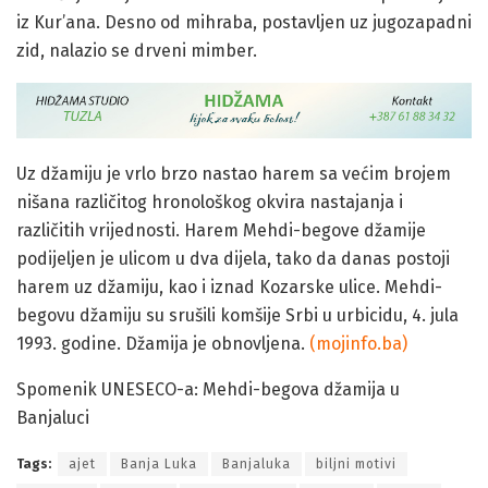
iz Kur’ana. Desno od mihraba, postavljen uz jugozapadni
zid, nalazio se drveni mimber.
Uz džamiju je vrlo brzo nastao harem sa većim brojem
nišana različitog hronološkog okvira nastajanja i
različitih vrijednosti. Harem Mehdi-begove džamije
podijeljen je ulicom u dva dijela, tako da danas postoji
harem uz džamiju, kao i iznad Kozarske ulice. Mehdi-
begovu džamiju su srušili komšije Srbi u urbicidu, 4. jula
1993. godine. Džamija je obnovljena.
(mojinfo.ba)
Spomenik UNESECO-a: Mehdi-begova džamija u
Banjaluci
Tags:
ajet
Banja Luka
Banjaluka
biljni motivi