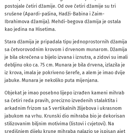
postojale četiri džamije. Od ove četiri džamije su tri
srušene (Apardi-pašina, Hadži-Babina i Zaim-
Ibrahimova džamija). Mehdi-begova džamija je ostala
kao jedina na Hisetima.
Stara džamija je pripadala tipu jednoprostornih džamija
sa četvorovodnim krovom i drvenom munarom. Džamija
je bila okrečena u bijelo izvana i iznutra, a zidovi su imali
debljinu oko ca. 75 cm. Munara je bila drvena, izlazila je
iz krova, imala je pokriveno šerefe, a alem je imao dvije
jabuke. Munara je nekoliko puta mijenjana.
Objekat je imao posebno lijepo izrađen kameni mihrab
sa četiri reda pravih, precizno izvedenih stalaktita i
arkadnim frizom sa 5 vertikalnih žlijebova i ukrasnom
jabukom na vrhu. Krunski dio mihraba bio je dekorisan
stilizovanim biljnim motivima (listovi i cvjetovi). Na
središnjem dijelu krune mihraba nalazio se ispisan ajet