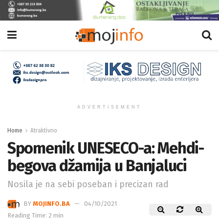
ADVERTISEMENT
Home
Atraktivno
Spomenik UNESECO-a: Mehdi-
begova džamija u Banjaluci
Nosila je na sebi poseban i precizan rad
BY
MOJINFO.BA
04/10/2021
Reading Time: 2 min