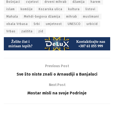
Bošnjaci
cvjetovi
drveni mihrab
džamija
harem
islam
komšije
Kozarska ulica
kultura
listovi
Mahala
Mehdi-begova džamija
mihrab
muslimani
obala Vrbasa
Srbi
umjetnost
UNESCO
urbicid
Vrbas
zaštita
zid
Previous Post
Sve što niste znali o Arnaudiji u Banjaluci
Next Post
Mostar misli na svoje Podrinje