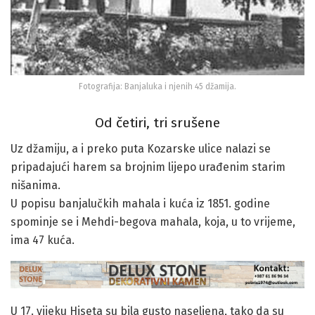
Fotografija: Banjaluka i njenih 45 džamija.
Od četiri, tri srušene
Uz džamiju, a i preko puta Kozarske ulice nalazi se
pripadajući harem sa brojnim lijepo urađenim starim
nišanima.
U popisu banjalučkih mahala i kuća iz 1851. godine
spominje se i Mehdi-begova mahala, koja, u to vrijeme,
ima 47 kuća.
U 17. vijeku Hiseta su bila gusto naseljena, tako da su