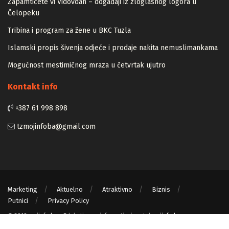
Zapamtićete vi Vidovdan – događaji iz zloglasnog logora u
Čelopeku
Tribina i program za žene u BKC Tuzla
Islamski propis šivenja odjeće i prodaje nakita nemuslimankama
Mogućnost mestimičnog mraza u četvrtak ujutro
Kontakt info
+387 61 998 898
tzmojinfoba@gmail.com
Marketing
Aktuelno
Atraktivno
Biznis
Putnici
Privacy Policy
© 2019
mojinfo.ba
- Edukativno - informativni portal
mojinfo.ba
.