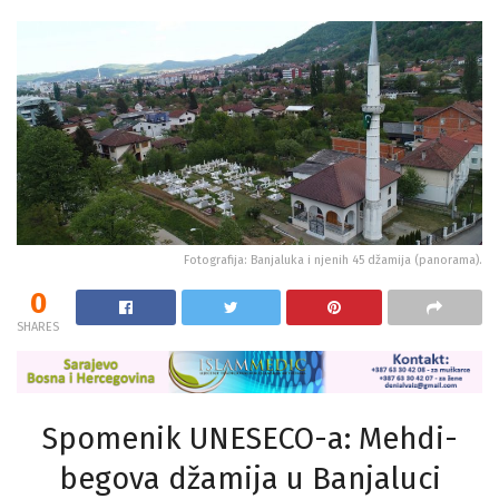
Fotografija: Banjaluka i njenih 45 džamija (panorama).
0
SHARES
Spomenik UNESECO-a: Mehdi-
begova džamija u Banjaluci