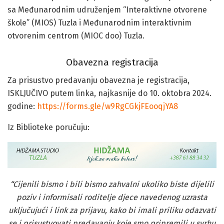
sa Međunarodnim udruženjem “Interaktivne otvorene
škole” (MIOS) Tuzla i Međunarodnim interaktivnim
otvorenim centrom (MIOC doo) Tuzla.
Obavezna registracija
Za prisustvo predavanju obavezna je registracija,
ISKLJUČIVO putem linka, najkasnije do 10. oktobra 2024.
godine:
https://forms.gle/w9RgCGkjFEooqjYA8
Iz Biblioteke poručuju:
“Cijenili bismo i bili bismo zahvalni ukoliko biste dijelili
poziv i informisali roditelje djece navedenog uzrasta
uključujući i link za prijavu, kako bi imali priliku odazvati
se i prisustvovati predavanju koje smo pripremili u svrhu