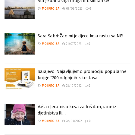
Šta je današnja uloga muslimanke?
BY
MOJINFO.BA
09/08/2023
0
Sara Sabri: Žao mi je djece koja rastu sa NE!
BY
MOJINFO.BA
21/07/2023
0
Sarajevo: Najavljujemo promociju popularne
knjige “200 odgojnih iskustava”
BY
MOJINFO.BA
28/10/2022
0
Vaša djeca nisu kriva za loš dan, rane iz
djetinjstva ili…
BY
MOJINFO.BA
28/09/2022
0