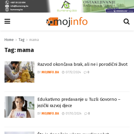
Home
Tag
mama
Tag:
mama
Razvod okončava brak, ali ne i porodični život
BY
MOJINFO.BA
07/12/2024
0
Edukativno predavanje u Tuzli: Govorno –
jezički razvoj djece
BY
MOJINFO.BA
01/10/2024
0