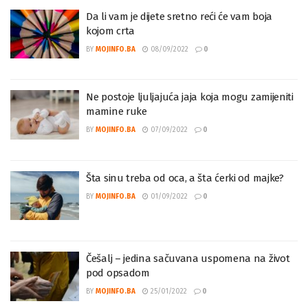
Da li vam je dijete sretno reći će vam boja
kojom crta
BY
MOJINFO.BA
08/09/2022
0
Ne postoje ljuljajuća jaja koja mogu zamijeniti
mamine ruke
BY
MOJINFO.BA
07/09/2022
0
Šta sinu treba od oca, a šta ćerki od majke?
BY
MOJINFO.BA
01/09/2022
0
Češalj – jedina sačuvana uspomena na život
pod opsadom
BY
MOJINFO.BA
25/01/2022
0