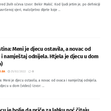
red živih očeva Izvor: Bekir Makić. Kod ljudi jetim je, po definiciji
avršenoj vjeri, maloljetno dijete koje ...
stina: Meni je djecu ostavila, a novac od
i namještaj odnijela. Htjela je djecu u dom
o)
O.BA
25/02/2022
0
na: Meni je djecu ostavila, a novac od ovaca i namještaj odnijela.
 djecu u dom (video) Izvor: ...
cu je bolje da priče za lahku noć čitaju