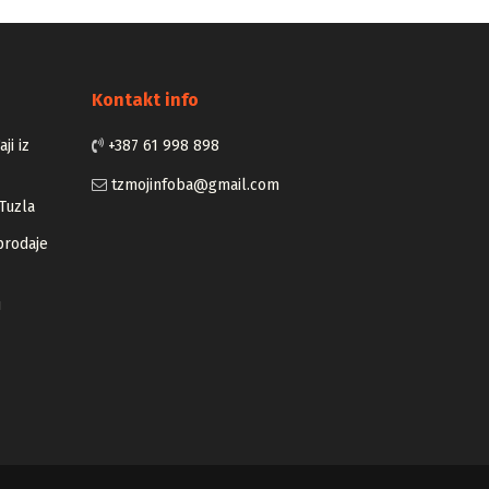
Kontakt info
ji iz
+387 61 998 898
tzmojinfoba@gmail.com
Tuzla
prodaje
u