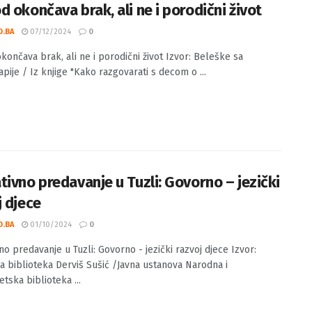
d okončava brak, ali ne i porodični život
O.BA
07/12/2024
0
končava brak, ali ne i porodični život Izvor: Beleške sa
pije / Iz knjige "Kako razgovarati s decom o ...
tivno predavanje u Tuzli: Govorno – jezički
j djece
O.BA
01/10/2024
0
no predavanje u Tuzli: Govorno - jezički razvoj djece Izvor:
a biblioteka Derviš Sušić /Javna ustanova Narodna i
etska biblioteka ...