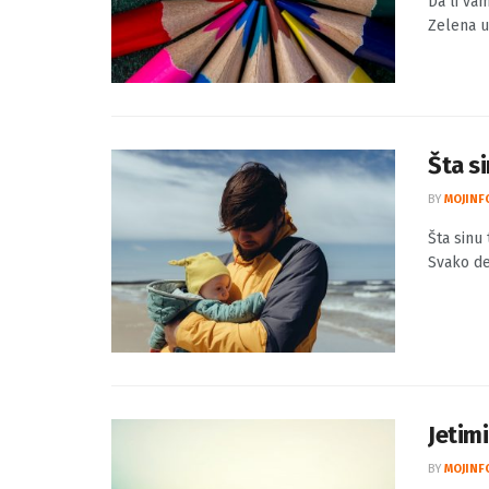
Da li vam
Zelena uč
Šta s
BY
MOJINF
Šta sinu
Svako det
Jetim
BY
MOJINF