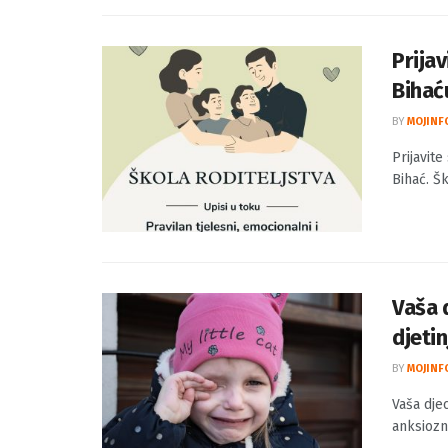
Prijav
Bihać
BY
MOJINF
Prijavit
Bihać. Šk
Vaša d
djetin
BY
MOJINF
Vaša djec
anksiozno