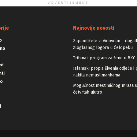
ADVERTISEMENT
rije
Najnovije novosti
o
Zapamtićete vi Vidovdan – događa
zloglasnog logora u Čelopeku
vno
Tribina i program za žene u BKC 
ed
Islamski propis šivenja odjeće i 
ti
nakita nemuslimankama
lo
Mogućnost mestimičnog mraza 
četvrtak ujutro
i