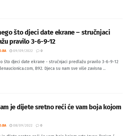
nego što djeci date ekrane – stručnjaci
ažu pravilo 3-6-9-12
O.BA
09/09/2022
0
go što djeci date ekrane - stručnjaci predlažu pravilo 3-6-9-12
lenaucionica.com, B92. Djeca su nam sve više zavisna ...
vam je dijete sretno reći će vam boja kojom
O.BA
08/09/2022
0