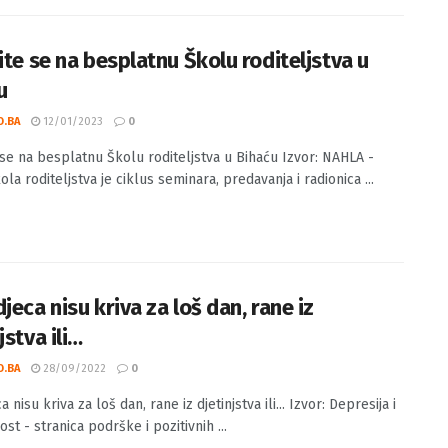
ite se na besplatnu Školu roditeljstva u
u
O.BA
12/01/2023
0
e se na besplatnu Školu roditeljstva u Bihaću Izvor: NAHLA -
ola roditeljstva je ciklus seminara, predavanja i radionica ...
jeca nisu kriva za loš dan, rane iz
jstva ili…
O.BA
28/09/2022
0
a nisu kriva za loš dan, rane iz djetinjstva ili... Izvor: Depresija i
st - stranica podrške i pozitivnih ...