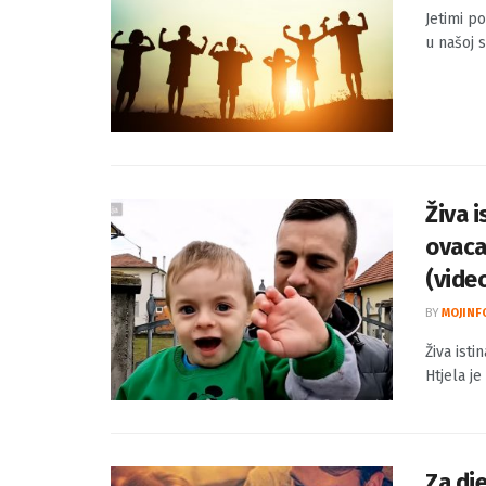
Jetimi po
u našoj s
Živa i
ovaca 
(vide
BY
MOJINF
Živa isti
Htjela je
Za dje