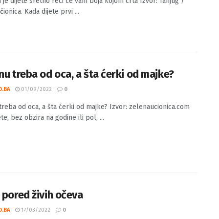
 je dijete sretno reći će vam boja kojom crta Izvor: Tanjug /
ionica. Kada dijete prvi ...
inu treba od oca, a šta ćerki od majke?
O.BA
01/09/2022
0
 treba od oca, a šta ćerki od majke? Izvor: zelenaucionica.com
e, bez obzira na godine ili pol, ...
i pored živih očeva
O.BA
17/03/2022
0