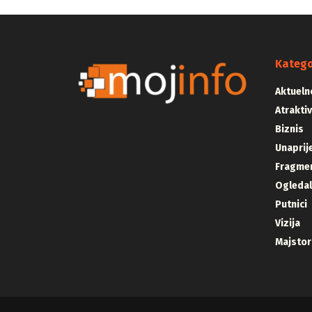
Katego
Aktueln
Atrakti
Biznis
Unaprij
Fragmen
Ogleda
Putnici
Vizija
Majstor