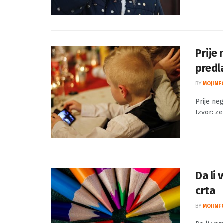
Prije 
predl
BY
MOJINF
Prije ne
Izvor: ze
Da li 
crta
BY
MOJINF