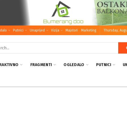
dalo
Putnici
Unaprijed
Vizija
Majstori
Marketing
Thursday, Augu
RAKTIVNO
FRAGMENTI
OGLEDALO
PUTNICI
U