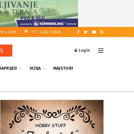
st 6, 2026
17
Tuzla Canton
°C
Login
NAPRIJED
VIZIJA
MAJSTORI