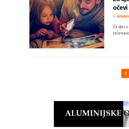
očevi
BY
MOJINF
Za djecu 
zelenauci
1