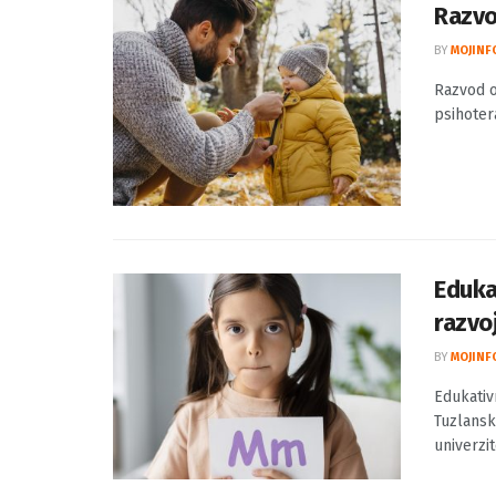
Razvo
BY
MOJINF
Razvod o
psihotera
Eduka
razvo
BY
MOJINF
Edukativ
Tuzlansk
univerzit