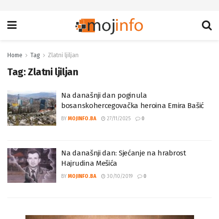
Home
Tag
Zlatni ljiljan
Tag:
Zlatni ljiljan
Na današnji dan poginula
bosanskohercegovačka heroina Emira Bašić
BY
MOJINFO.BA
27/11/2025
0
Na današnji dan: Sjećanje na hrabrost
Hajrudina Mešića
BY
MOJINFO.BA
30/10/2019
0