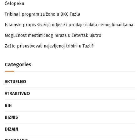
Zapamtićete vi Vidovdan – događaji iz zloglasnog logora u
Čelopeku
Tribina i program za žene u BKC Tuzla
Islamski propis šivenja odjeće i prodaje nakita nemuslimankama
Mogućnost mestimičnog mraza u četvrtak ujutro
Zašto prisustvovati najavljenoj tribini u Tuzli?
Categories
AKTUELNO
ATRAKTIVNO
BIH
BIZNIS
DIZAJN