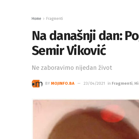
Home
Fragmenti
Na današnji dan: Pog
Semir Viković
Ne zaboravimo nijedan život
BY
MOJINFO.BA
23/04/2021
in
Fragmenti
,
Hi