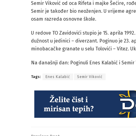
Semir Viković od oca Rifeta i majke Šećire, rođe
Semir je također bio neoženjen. U vrijeme agre
osam razreda osnovne škole.
U redove TO Zavidovići stupio je 15. aprila 1992
dužnost u jedinici – diverzant. Poginuo je 23.
minobacačke granate u selu Tolovići – Vitez. U
Na današnji dan: Poginuli Enes Kalabić i Semir 
Tags:
Enes Kalabić
Semir Viković