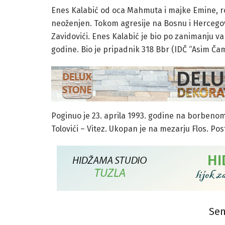
Enes Kalabić od oca Mahmuta i majke Emine, rođ
neoženjen. Tokom agresije na Bosnu i Hercegovi
Zavidovići. Enes Kalabić je bio po zanimanju var
godine. Bio je pripadnik 318 Bbr (IDČ “Asim Č
Poginuo je 23. aprila 1993. godine na borbeno
Tolovići – Vitez. Ukopan je na mezarju Flos. P
Sem