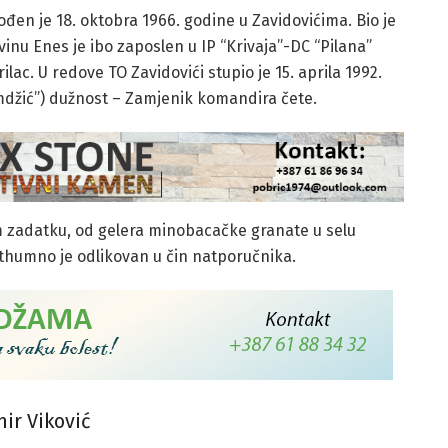
en je 18. oktobra 1966. godine u Zavidovićima. Bio je
nu Enes je ibo zaposlen u IP “Krivaja”-DC “Pilana”
ilac. U redove TO Zavidovići stupio je 15. aprila 1992.
amdžić”) dužnost – Zamjenik komandira čete.
m zadatku, od gelera minobacačke granate u selu
osthumno je odlikovan u čin natporučnika.
ir Viković