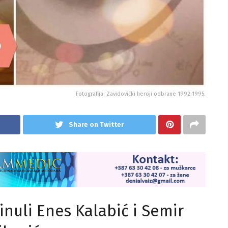
Fotografija: Zavidovićki heroji odbrane 1992-1995.
Share on Twitter
inuli Enes Kalabić i Semir