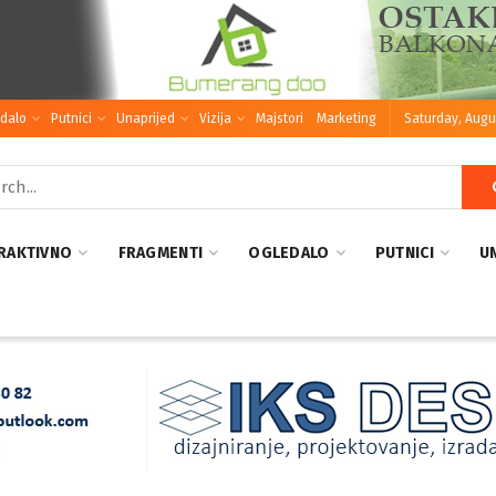
dalo
Putnici
Unaprijed
Vizija
Majstori
Marketing
Saturday, Augu
RAKTIVNO
FRAGMENTI
OGLEDALO
PUTNICI
U