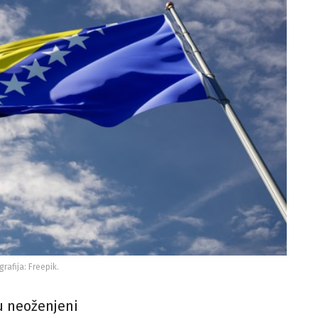
grafija: Freepik.
su neoženjeni