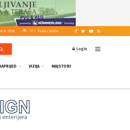
st 8, 2026
17
Tuzla Canton
°C
Login
NAPRIJED
VIZIJA
MAJSTORI