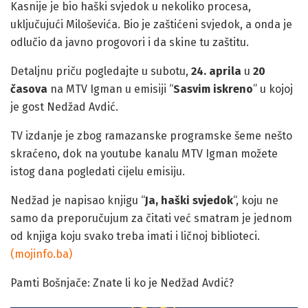
Kasnije je bio haški svjedok u nekoliko procesa,
uključujući Miloševića. Bio je zaštićeni svjedok, a onda je
odlučio da javno progovori i da skine tu zaštitu.
Detaljnu priču pogledajte u subotu,
24. aprila
u
20
časova
na MTV Igman u emisiji “
Sasvim iskreno
” u kojoj
je gost Nedžad Avdić.
TV izdanje je zbog ramazanske programske šeme nešto
skraćeno, dok na youtube kanalu MTV Igman možete
istog dana pogledati cijelu emisiju.
Nedžad je napisao knjigu “
Ja, haški svjedok
“, koju ne
samo da preporučujum za čitati već smatram je jednom
od knjiga koju svako treba imati i ličnoj biblioteci.
(mojinfo.ba)
Pamti Bošnjače: Znate li ko je Nedžad Avdić?