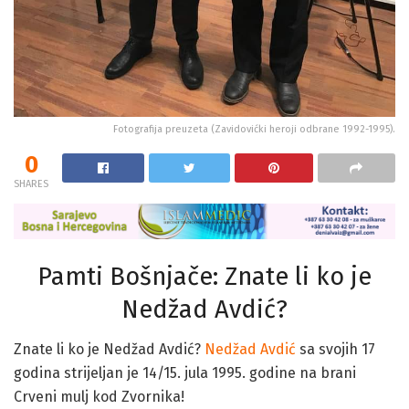
Fotografija preuzeta (Zavidovićki heroji odbrane 1992-1995).
0
SHARES
Pamti Bošnjače: Znate li ko je
Nedžad Avdić?
Znate li ko je Nedžad Avdić?
Nedžad Avdić
sa svojih 17
godina strijeljan je 14/15. jula 1995. godine na brani
Crveni mulj kod Zvornika!