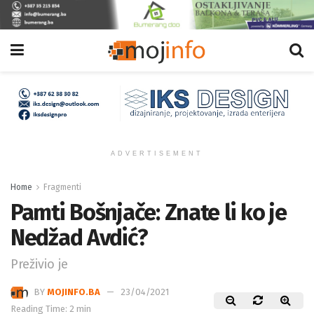
ADVERTISEMENT
Home
Fragmenti
Pamti Bošnjače: Znate li ko je
Nedžad Avdić?
Preživio je
BY
MOJINFO.BA
23/04/2021
Reading Time: 2 min