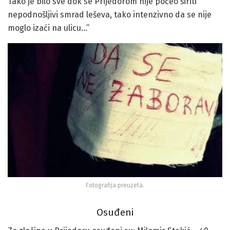
Tako je bilo sve dok se Prijedorom nije počeo širiti
nepodnošljivi smrad leševa, tako intenzivno da se nije
moglo izaći na ulicu…”
Fotografija preuzeta.
Osuđeni