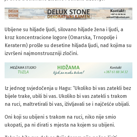
Ubijene su hiljade ljudi, silovano hiljade žena i ljudi, a
kroz koncentracione logore (Omarska, Trnopolje i
Keraterm) prošle su desetine hiljada ljudi, nad kojima su
izvršeni najmonstruozniji zločini.
Iz jednog svjedočenja u Hagu: “Ukoliko bi vas zatekli bez
bijele trake, ubili bi vas. Ukoliko bi vas zatekli s trakom
na ruci, maltretirali bi vas, iživljavali se i najčeśće ubijali.
Oni koji su ubijeni s trakom na ruci, niko nije smio
ukopati, pa ni dirati s mjesta na kojem su ubijeni.