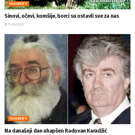
FRAGMENTI
Sinovi, očevi, komšije, borci su ostavli sve za nas
11/09/2025
FRAGMENTI
Na današnji dan uhapšen Radovan Karadžić