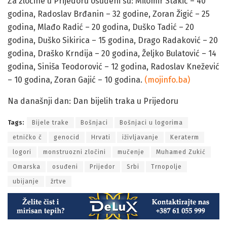
Za zločine u Prijedoru osuđeni su: Milomir Stakić – 40
godina, Radoslav Brđanin – 32 godine, Zoran Žigić – 25
godina, Mlađo Radić – 20 godina, Duško Tadić – 20
godina, Duško Sikirica – 15 godina, Drago Radaković – 20
godina, Draško Krndija – 20 godina, Željko Bulatović – 14
godina, Siniša Teodorović – 12 godina, Radoslav Knežević
– 10 godina, Zoran Gajić – 10 godina.
(mojinfo.ba)
Na današnji dan: Dan bijelih traka u Prijedoru
Tags:
Bijele trake
Bošnjaci
Bošnjaci u logorima
etničko č
genocid
Hrvati
iživljavanje
Keraterm
logori
monstruozni zločini
mučenje
Muhamed Zukić
Omarska
osuđeni
Prijedor
Srbi
Trnopolje
ubijanje
žrtve