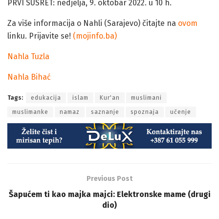
PRVI SUSRET: nedjelja, 9. oktobar 2022. u 10 h.
Za više informacija o Nahli (Sarajevo) čitajte na
ovom
linku. Prijavite se!
(mojinfo.ba)
Nahla Tuzla
Nahla Bihać
Tags:
edukacija
islam
Kur'an
muslimani
muslimanke
namaz
saznanje
spoznaja
učenje
Previous Post
Šapućem ti kao majka majci: Elektronske mame (drugi
dio)