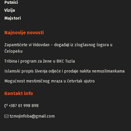
Putnici
Vizija
Majstori
Najnovije novosti
Zapamtićete vi Vidovdan – događaji iz zloglasnog logora u
Čelopeku
Tribina i program za žene u BKC Tuzla
Islamski propis šivenja odjeće i prodaje nakita nemuslimankama
Mogućnost mestimičnog mraza u četvrtak ujutro
Kontakt info
+387 61 998 898
tzmojinfoba@gmail.com