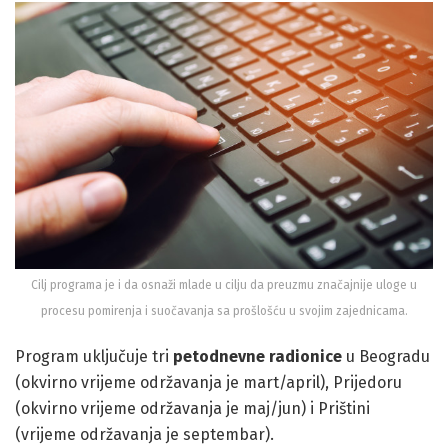
Cilj programa je i da osnaži mlade u cilju da preuzmu značajnije uloge u
procesu pomirenja i suočavanja sa prošlošću u svojim zajednicama.
Program uključuje tri
petodnevne radionice
u Beogradu
(okvirno vrijeme održavanja je mart/april), Prijedoru
(okvirno vrijeme održavanja je maj/jun) i Prištini
(vrijeme održavanja je septembar).