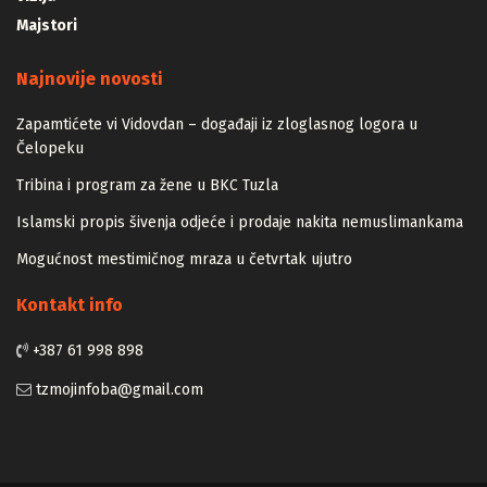
Majstori
Najnovije novosti
Zapamtićete vi Vidovdan – događaji iz zloglasnog logora u
Čelopeku
Tribina i program za žene u BKC Tuzla
Islamski propis šivenja odjeće i prodaje nakita nemuslimankama
Mogućnost mestimičnog mraza u četvrtak ujutro
Kontakt info
+387 61 998 898
tzmojinfoba@gmail.com