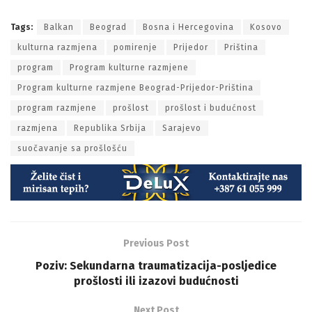
Tags:
Balkan
Beograd
Bosna i Hercegovina
Kosovo
kulturna razmjena
pomirenje
Prijedor
Priština
program
Program kulturne razmjene
Program kulturne razmjene Beograd-Prijedor-Priština
program razmjene
prošlost
prošlost i budućnost
razmjena
Republika Srbija
Sarajevo
suočavanje sa prošlošću
Previous Post
Poziv: Sekundarna traumatizacija-posljedice
prošlosti ili izazovi budućnosti
Next Post