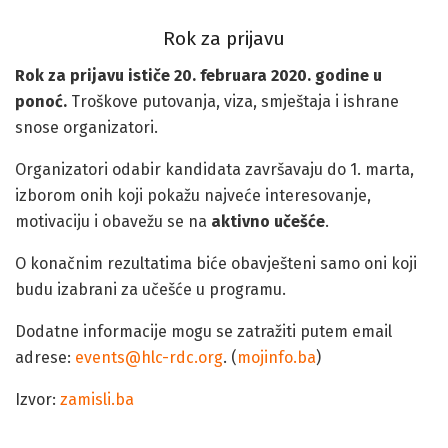
Rok za prijavu
Rok za prijavu ističe 20. februara 2020. godine u
ponoć.
Troškove putovanja, viza, smještaja i ishrane
snose organizatori.
Organizatori odabir kandidata završavaju do 1. marta,
izborom onih koji pokažu najveće interesovanje,
motivaciju i obavežu se na
aktivno učešće
.
O konačnim rezultatima biće obavješteni samo oni koji
budu izabrani za učešće u programu.
Dodatne informacije mogu se zatražiti putem email
adrese:
events@hlc-rdc.org
. (
mojinfo.ba
)
Izvor:
zamisli.ba
Program kulturne razmjene Beograd-Prijedor-Priština