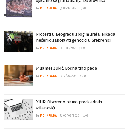
Sjećamo se granatiranja Dubrovnika
BY
MOJINFO.BA
08/12/2021
0
Protesti u Beogradu zbog murala: Nikada
nećemo zaboraviti genocid u Srebrenici
BY
MOJINFO.BA
13/11/2021
0
Muamer Zukić: Bosna tiho pada
BY
MOJINFO.BA
17/09/2021
0
YIHR: Otvoreno pismo predsjedniku
Milanoviću
BY
MOJINFO.BA
03/08/2020
0