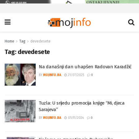
Home
Tag
devedesete
Tag:
devedesete
Na današnji dan uhapšen Radovan Karadžić
BY
MOJINFO.BA
21/07/2025
0
Tuzla: U srijedu promocija knjige “Mi, djeca
Sarajeva”
BY
MOJINFO.BA
05/11/2024
0