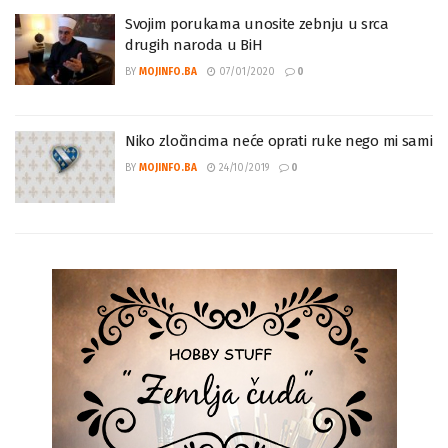
Svojim porukama unosite zebnju u srca
drugih naroda u BiH
BY
MOJINFO.BA
07/01/2020
0
Niko zločincima neće oprati ruke nego mi sami
BY
MOJINFO.BA
24/10/2019
0