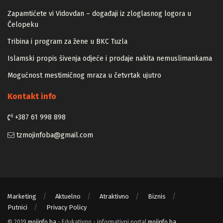
Zapamtićete vi Vidovdan – događaji iz zloglasnog logora u
Čelopeku
Tribina i program za žene u BKC Tuzla
Islamski propis šivenja odjeće i prodaje nakita nemuslimankama
Mogućnost mestimičnog mraza u četvrtak ujutro
Kontakt info
+387 61 998 898
tzmojinfoba@gmail.com
Marketing
Aktuelno
Atraktivno
Biznis
Putnici
Privacy Policy
© 2019
mojinfo.ba
- Edukativno - informativni portal
mojinfo.ba
.