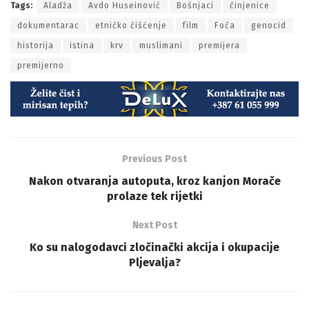
Tags:
Aladža
Avdo Huseinović
Bošnjaci
činjenice
dokumentarac
etničko čišćenje
film
Foča
genocid
historija
istina
krv
muslimani
premijera
premijerno
Previous Post
Nakon otvaranja autoputa, kroz kanjon Morače
prolaze tek rijetki
Next Post
Ko su nalogodavci zločinački akcija i okupacije
Pljevalja?