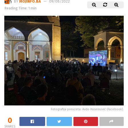
BY
MOJINFO.BA
09/08/2022
Reading Time: 1 min
Fotografija preuzeta: Avdo Huseinović (Facebook).
0
SHARES