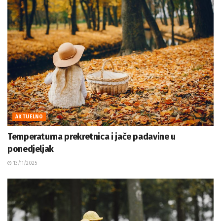
AKTUELNO
Temperaturna prekretnica i jače padavine u
ponedjeljak
13/11/2025