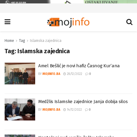
Home
Tag
Islamska zajednica
Tag:
Islamska zajednica
Amel Bešlić je novi hafiz Časnog Kur’ana
BY
MOJINFO.BA
28/12/2022
0
Medžlis Islamske zajednice Janja dobija silos
BY
MOJINFO.BA
14/12/2022
0