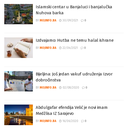
Islamski centar u Banjaluci i banjalučka
Nuhova barka
BY
MOJINFO.BA
30/09/2021
0
Izdvajamo: Hutba ne temu halal ishrane
BY
MOJINFO.BA
22/04/2021
0
Bijeljina: Još jedan vakuf udruženja Izvor
dobročinstva
BY
MOJINFO.BA
02/08/2020
0
Abdulgafar efendija Velić je novi imam
Medžlisa IZ Sarajevo
BY
MOJINFO.BA
16/06/2020
0