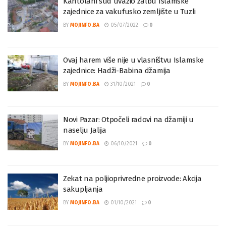
Kantolani sud uvažio žalbu Islamske
zajednice za vakufusko zemljište u Tuzli
BY
MOJINFO.BA
05/07/2022
0
Ovaj harem više nije u vlasništvu Islamske
zajednice: Hadži-Babina džamija
BY
MOJINFO.BA
31/10/2021
0
Novi Pazar: Otpočeli radovi na džamiji u
naselju Jalija
BY
MOJINFO.BA
06/10/2021
0
Zekat na poljioprivredne proizvode: Akcija
sakupljanja
BY
MOJINFO.BA
01/10/2021
0