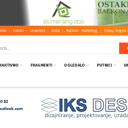
dalo
Putnici
Unaprijed
Vizija
Majstori
Marketing
Friday, August 
RAKTIVNO
FRAGMENTI
OGLEDALO
PUTNICI
U