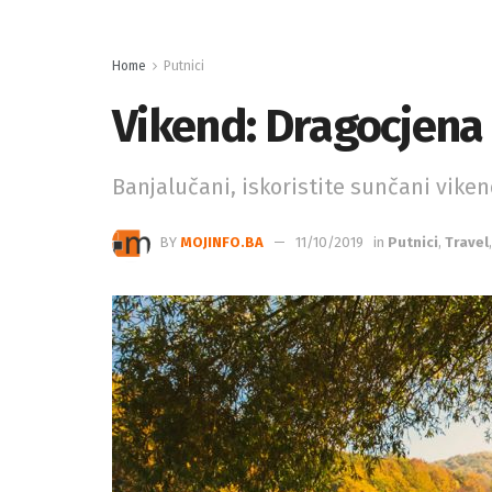
Home
Putnici
Vikend: Dragocjena
Banjalučani, iskoristite sunčani vike
BY
MOJINFO.BA
11/10/2019
in
Putnici
,
Travel