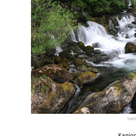
Svjež
Kanjon