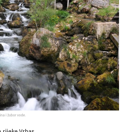
ina i žubor vode.
 rijeke Vrbas