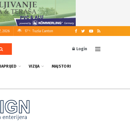
7, 2026
17
Tuzla Canton
°C
Login
NAPRIJED
VIZIJA
MAJSTORI