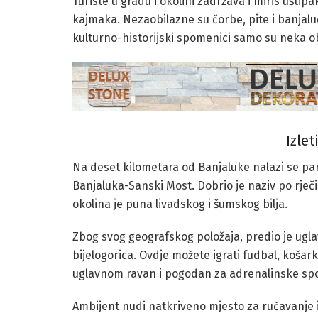
Turiste u gradu i okolini zadržava i miris ušt
kajmaka. Nezaobilazne su čorbe, pite i banjaluč
kulturno-historijski spomenici samo su neka obi
Izle
Na deset kilometara od Banjaluke nalazi se par
Banjaluka-Sanski Most. Dobrio je naziv po rječi
okolina je puna livadskog i šumskog bilja.
Zbog svog geografskog položaja, predio je ug
bijelogorica. Ovdje možete igrati fudbal, košarku
uglavnom ravan i pogodan za adrenalinske spor
Ambijent nudi natkriveno mjesto za ručavanje i