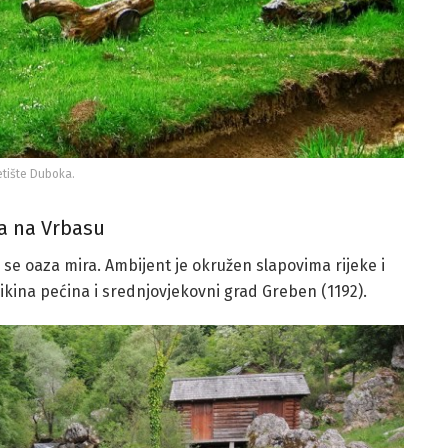
etište Duboka.
a na Vrbasu
 se oaza mira. Ambijent je okružen slapovima rijeke i
ikina pećina i srednjovjekovni grad Greben (1192).