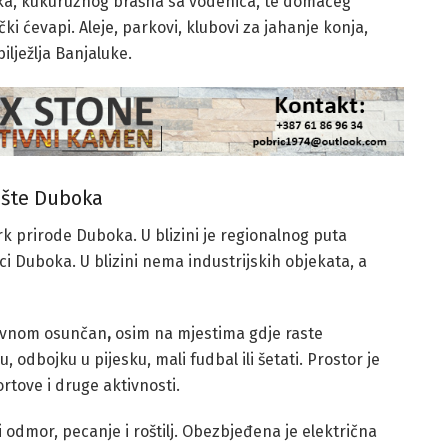
ipaka, kukuruznog brašna sa vodenica, te domaćeg
ki ćevapi. Aleje, parkovi, klubovi za jahanje konja,
lježlja Banjaluke.
tište Duboka
k prirode Duboka. U blizini je regionalnog puta
ci Duboka. U blizini nema industrijskih objekata, a
lavnom osunčan
,
osim na mjestima gdje raste
, odbojku u pijesku, mali fudbal ili šetati. Prostor je
tove i druge aktivnosti.
 odmor, pecanje i roštilj. Obezbjeđena je električna