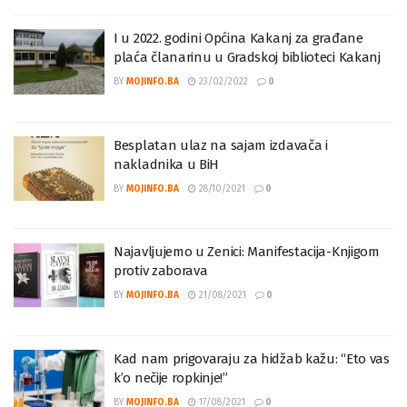
I u 2022. godini Općina Kakanj za građane
plaća članarinu u Gradskoj biblioteci Kakanj
BY
MOJINFO.BA
23/02/2022
0
Besplatan ulaz na sajam izdavača i
nakladnika u BiH
BY
MOJINFO.BA
28/10/2021
0
Najavljujemo u Zenici: Manifestacija-Knjigom
protiv zaborava
BY
MOJINFO.BA
21/08/2021
0
Kad nam prigovaraju za hidžab kažu: “Eto vas
k’o nečije ropkinje!”
BY
MOJINFO.BA
17/08/2021
0