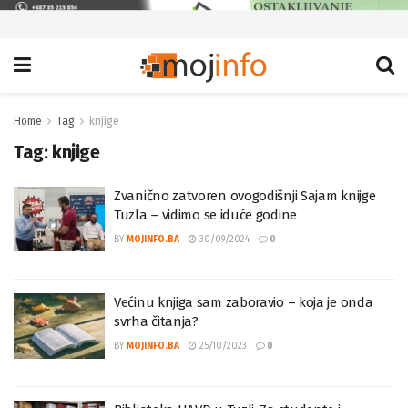
Home
Tag
knjige
Tag:
knjige
Zvanično zatvoren ovogodišnji Sajam knijge
Tuzla – vidimo se iduće godine
BY
MOJINFO.BA
30/09/2024
0
Većinu knjiga sam zaboravio – koja je onda
svrha čitanja?
BY
MOJINFO.BA
25/10/2023
0