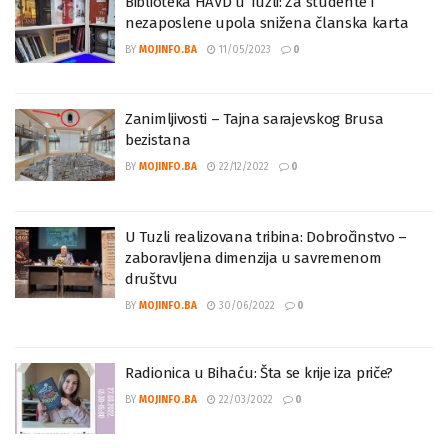
Biblioteka HAVD u Tuzli: Za studente i
nezaposlene upola snižena članska karta
BY
MOJINFO.BA
11/05/2023
0
Zanimljivosti – Tajna sarajevskog Brusa
bezistana
BY
MOJINFO.BA
22/12/2022
0
U Tuzli realizovana tribina: Dobročinstvo –
zaboravljena dimenzija u savremenom
društvu
BY
MOJINFO.BA
30/06/2022
0
Radionica u Bihaću: Šta se krije iza priče?
BY
MOJINFO.BA
22/03/2022
0