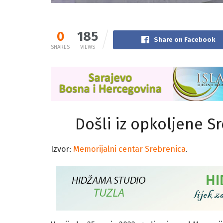
0
185
Share on Facebook
SHARES
VIEWS
Došli iz opkoljene Sr
Izvor:
Memorijalni centar Srebrenica
.