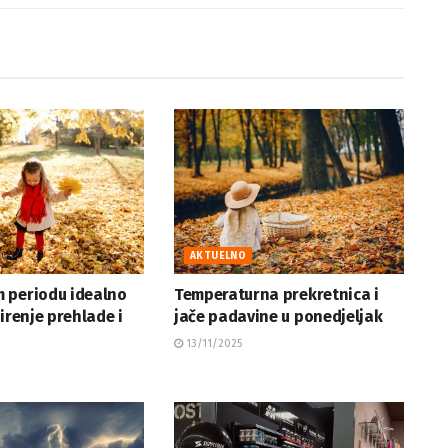
AKTUELNO
 periodu idealno
Temperaturna prekretnica i
širenje prehlade i
jače padavine u ponedjeljak
13/11/2025