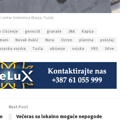
i centar Srebrenica (Banja, Tuzla).
o čišćenje
genocid
granate
JNA
Kapija
imani
Novak Đukić
Nura
Ozren
planina
položaj
srpska vojska
Tuzla
ubijanje
vojska
VRS
žrtve
Next Post
no
Večeras su lokalno moguće nepogode