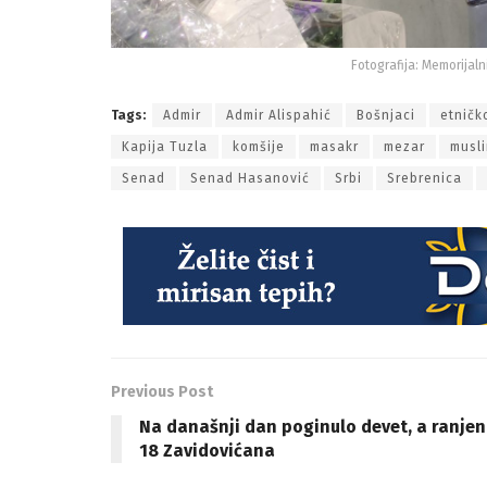
Fotografija: Memorijaln
Tags:
Admir
Admir Alispahić
Bošnjaci
etničk
Kapija Tuzla
komšije
masakr
mezar
musl
Senad
Senad Hasanović
Srbi
Srebrenica
Previous Post
Na današnji dan poginulo devet, a ranje
18 Zavidovićana