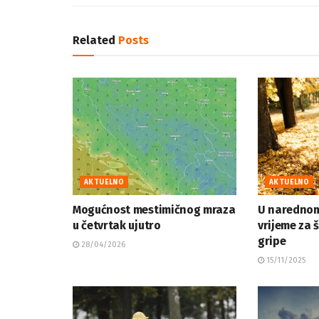
Related
Posts
AKTUELNO
AKTUELNO
Mogućnost mestimičnog mraza
U narednom
u četvrtak ujutro
vrijeme za 
gripe
28/04/2026
15/11/2025