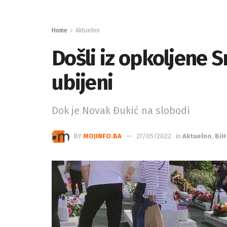
Home
Aktuelno
Došli iz opkoljene S
ubijeni
Dok je Novak Đukić na slobodi
BY
MOJINFO.BA
27/05/2022
in
Aktuelno
,
BiH