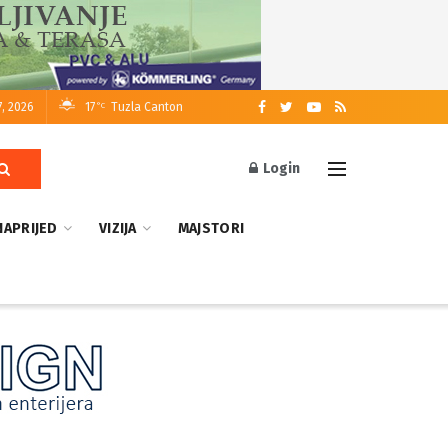
7, 2026
17
Tuzla Canton
°C
Login
NAPRIJED
VIZIJA
MAJSTORI