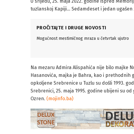
U srijedu, 25. maja 2022. godine ispred Memor
tuzlanskoj Kapiji… Sedamdeset i jedan ugašen ž
PROČITAJTE I DRUGE NOVOSTI
Mogućnost mestimičnog mraza u četvrtak ujutro
Na mezaru Admira Alispahića nije bilo majke N
Hasanovića, majka je Bahra, kao i prethodnih g
opkoljene Srebrenice u Tuzlu su došli 1993. go
Srebrenici, 25. maja 1995. godine ubijeni su od
Ozren.
(mojinfo.ba)