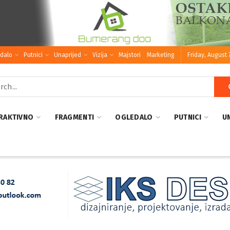
dalo
Putnici
Unaprijed
Vizija
Majstori
Marketing
Friday, August 
RAKTIVNO
FRAGMENTI
OGLEDALO
PUTNICI
U