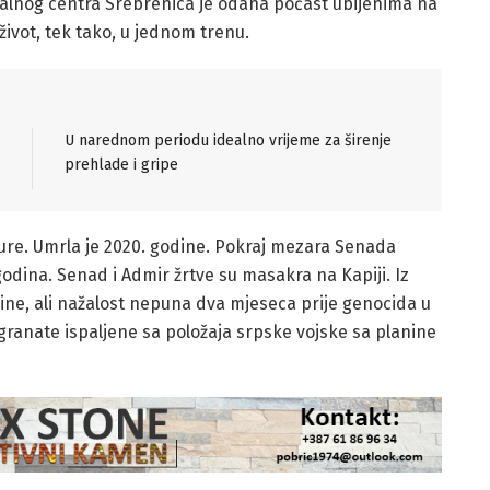
ijalnog centra Srebrenica je odana počast ubijenima na
ivot, tek tako, u jednom trenu.
U narednom periodu idealno vrijeme za širenje
prehlade i gripe
ure. Umrla je 2020. godine. Pokraj mezara Senada
odina. Senad i Admir žrtve su masakra na Kapiji. Iz
dine, ali nažalost nepuna dva mjeseca prije genocida u
 granate ispaljene sa položaja srpske vojske sa planine