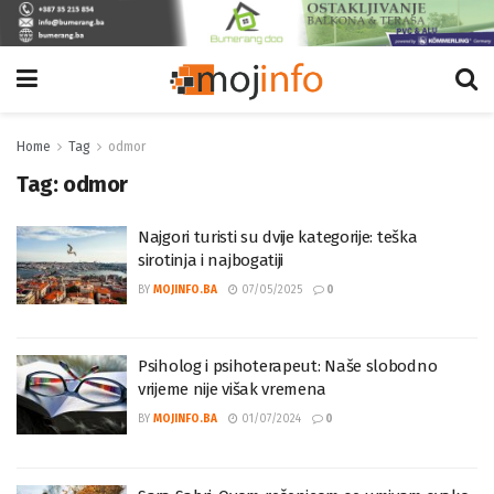
Home
Tag
odmor
Tag:
odmor
Najgori turisti su dvije kategorije: teška
sirotinja i najbogatiji
BY
MOJINFO.BA
07/05/2025
0
Psiholog i psihoterapeut: Naše slobodno
vrijeme nije višak vremena
BY
MOJINFO.BA
01/07/2024
0