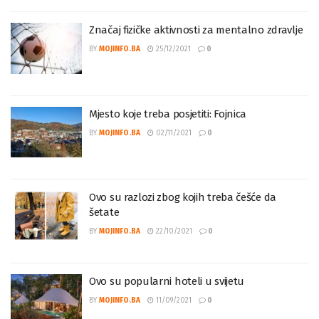
Značaj fizičke aktivnosti za mentalno zdravlje
BY
MOJINFO.BA
25/12/2021
0
Mjesto koje treba posjetiti: Fojnica
BY
MOJINFO.BA
02/11/2021
0
Ovo su razlozi zbog kojih treba češće da
šetate
BY
MOJINFO.BA
22/10/2021
0
Ovo su popularni hoteli u svijetu
BY
MOJINFO.BA
11/09/2021
0