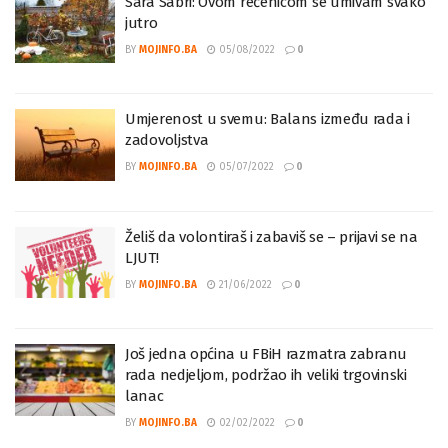
Sara Sabri: Ovom rečenicom se umivam svako
jutro
BY
MOJINFO.BA
05/08/2022
0
Umjerenost u svemu: Balans između rada i
zadovoljstva
BY
MOJINFO.BA
05/07/2022
0
Želiš da volontiraš i zabaviš se – prijavi se na
LJUT!
BY
MOJINFO.BA
21/06/2022
0
Još jedna općina u FBiH razmatra zabranu
rada nedjeljom, podržao ih veliki trgovinski
lanac
BY
MOJINFO.BA
02/02/2022
0