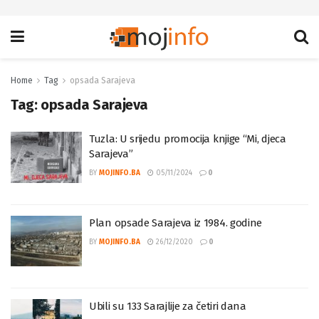
Home
Tag
opsada Sarajeva
Tag:
opsada Sarajeva
Tuzla: U srijedu promocija knjige “Mi, djeca
Sarajeva”
BY
MOJINFO.BA
05/11/2024
0
Plan opsade Sarajeva iz 1984. godine
BY
MOJINFO.BA
26/12/2020
0