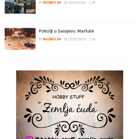
Ubili su 133 Sarajlije za četiri dana
BY
MOJINFO.BA
05/04/2020
0
Pokolji u Sarajevu: Markale
BY
MOJINFO.BA
05/02/2020
0