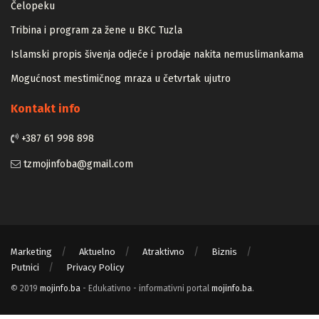
Zapamtićete vi Vidovdan – događaji iz zloglasnog logora u
Čelopeku
Tribina i program za žene u BKC Tuzla
Islamski propis šivenja odjeće i prodaje nakita nemuslimankama
Mogućnost mestimičnog mraza u četvrtak ujutro
Kontakt info
+387 61 998 898
tzmojinfoba@gmail.com
Marketing
Aktuelno
Atraktivno
Biznis
Putnici
Privacy Policy
© 2019
mojinfo.ba
- Edukativno - informativni portal
mojinfo.ba
.