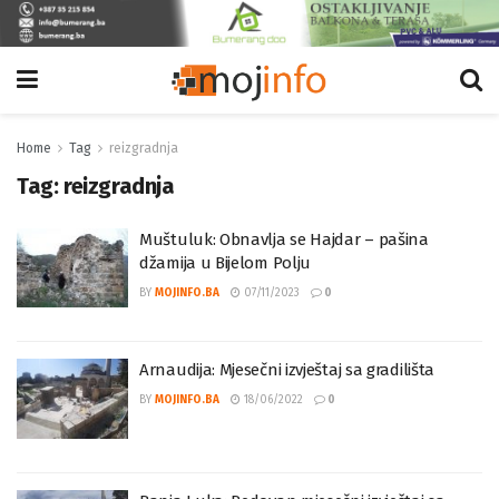
Home
Tag
reizgradnja
Tag:
reizgradnja
Muštuluk: Obnavlja se Hajdar – pašina
džamija u Bijelom Polju
BY
MOJINFO.BA
07/11/2023
0
Arnaudija: Mjesečni izvještaj sa gradilišta
BY
MOJINFO.BA
18/06/2022
0