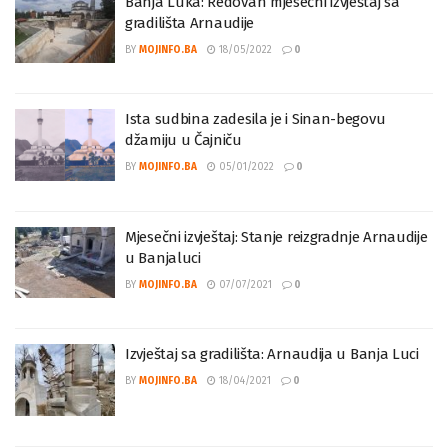
Banja Luka: Redovan mjesečni izvještaj sa
gradilišta Arnaudije
BY
MOJINFO.BA
18/05/2022
0
Ista sudbina zadesila je i Sinan-begovu
džamiju u Čajniču
BY
MOJINFO.BA
05/01/2022
0
Mjesečni izvještaj: Stanje reizgradnje Arnaudije
u Banjaluci
BY
MOJINFO.BA
07/07/2021
0
Izvještaj sa gradilišta: Arnaudija u Banja Luci
BY
MOJINFO.BA
18/04/2021
0