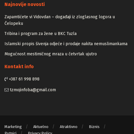
Zapamtićete vi Vidovdan – događaji iz zloglasnog logora u
Čelopeku
Tribina i program za žene u BKC Tuzla
Islamski propis šivenja odjeće i prodaje nakita nemuslimankama
Mogućnost mestimičnog mraza u četvrtak ujutro
Kontakt info
+387 61 998 898
tzmojinfoba@gmail.com
Marketing
Aktuelno
Atraktivno
Biznis
Putnici
Privacy Policy