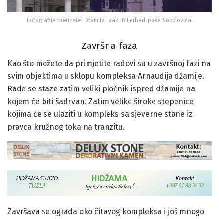
Fotografije preuzete: Džamija i vakufi Ferhad-paše Sokolovića.
Završna faza
Kao što možete da primjetite radovi su u završnoj fazi na
svim objektima u sklopu kompleksa Arnaudija džamije.
Rade se staze zatim veliki pločnik ispred džamije na
kojem će biti šadrvan. Zatim velike široke stepenice
kojima će se ulaziti u kompleks sa sjeverne stane iz
pravca kružnog toka na tranzitu.
Završava se ograda oko čitavog kompleksa i još mnogo
fini radova kojI su ostali, a koji se moraju odraditi da bi