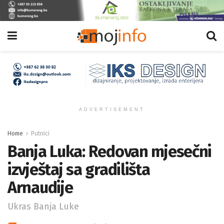
ADVERTISEMENT
Home
Putnici
Banja Luka: Redovan mjesečni
izvještaj sa gradilišta
Arnaudije
Ukras Banja Luke
BY
MOJINFO.BA
18/05/2022