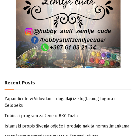
Recent Posts
Zapamtićete vi Vidovdan – događaji iz zloglasnog logora u
Čelopeku
Tribina i program za žene u BKC Tuzla
Islamski propis šivenja odjeće i prodaje nakita nemuslimankama
Mogućnost mestimičnog mraza u četvrtak ujutro