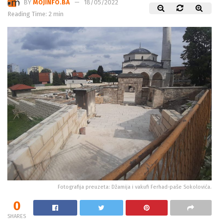
Reading Time: 2 min
Fotografija preuzeta: Džamija i vakufi Ferhad-paše Sokolovića.
0
SHARES