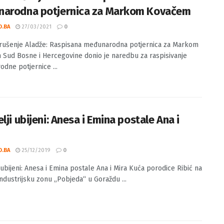
io rušenje Aladže: Raspisana
arodna potjernica za Markom Kovačem
O.BA
27/03/2021
0
rušenje Aladže: Raspisana međunarodna potjernica za Markom
Sud Bosne i Hercegovine donio je naredbu za raspisivanje
dne potjernice ...
lji ubijeni: Anesa i Emina postale Ana i
O.BA
25/12/2019
0
 ubijeni: Anesa i Emina postale Ana i Mira Kuća porodice Ribić na
industrijsku zonu „Pobjeda“ u Goraždu ...