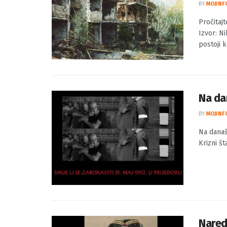
Proči
Aerod
BY
MOJINF
Pročitaj
Izvor: Ni
postoji ko
Na dan
BY
MOJINF
Na današ
Krizni št