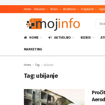
Home
Aktuelno
Biznis
Atraktivno
Fragmenti
Ogle
HOME
AKTUELNO
BIZNIS
AT
MARKETING
Home
Tag
ubijanje
Tag:
ubijanje