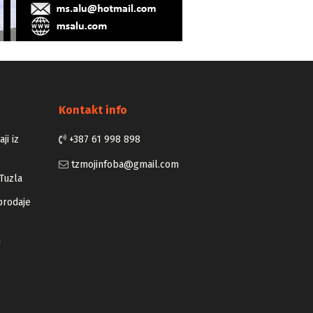
Kontakt info
ji iz
+387 61 998 898
tzmojinfoba@gmail.com
Tuzla
prodaje
u