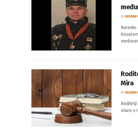
Nared
međun
BY
MOJINF
Naredio 
Kovačem 
međunaro
Rodite
Mira
BY
MOJINF
Roditelji
ulazu u 