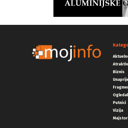
Katego
Aktueln
Atrakti
Biznis
Unaprij
Fragmen
Ogleda
Putnici