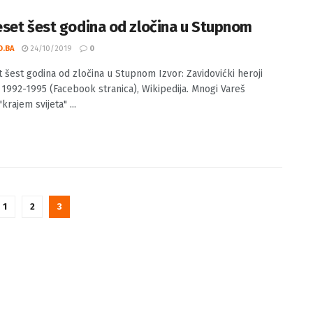
set šest godina od zločina u Stupnom
O.BA
24/10/2019
0
 šest godina od zločina u Stupnom Izvor: Zavidovićki heroji
1992-1995 (Facebook stranica), Wikipedija. Mnogi Vareš
"krajem svijeta" ...
1
2
3