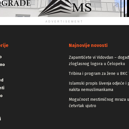
ADVERTISEMENT
rije
Najnovije novosti
o
Zapamtićete vi Vidovdan – događa
zloglasnog logora u Čelopeku
vno
Tribina i program za žene u BKC 
ed
Islamski propis šivenja odjeće i 
ti
nakita nemuslimankama
lo
Mogućnost mestimičnog mraza 
četvrtak ujutro