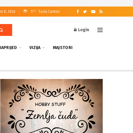
st 8, 2026
17
Tuzla Canton
°C
Login
NAPRIJED
VIZIJA
MAJSTORI