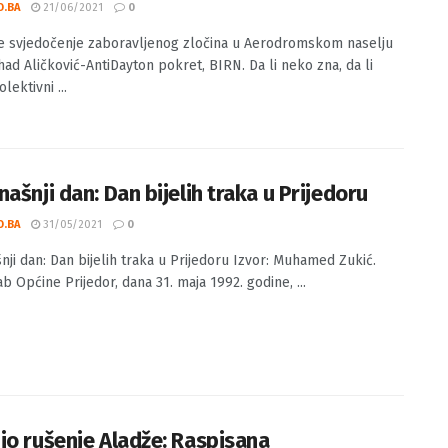
tajte svjedočenje zaboravljenog zločina u
romskom naselju
O.BA
21/06/2021
0
te svjedočenje zaboravljenog zločina u Aerodromskom naselju
had Aličković-AntiDayton pokret, BIRN. Da li neko zna, da li
lektivni ...
ašnji dan: Dan bijelih traka u Prijedoru
O.BA
31/05/2021
0
nji dan: Dan bijelih traka u Prijedoru Izvor: Muhamed Zukić.
ab Općine Prijedor, dana 31. maja 1992. godine, ...