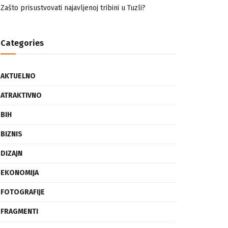
nemuslimankama
Mogućnost mestimičnog mraza u četvrtak ujutro
Zašto prisustvovati najavljenoj tribini u Tuzli?
Categories
AKTUELNO
ATRAKTIVNO
BIH
BIZNIS
DIZAJN
EKONOMIJA
FOTOGRAFIJE