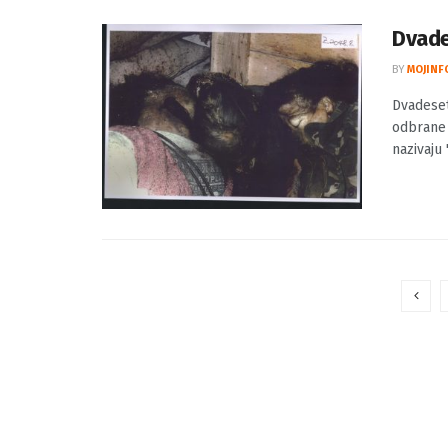
Dvade
BY
MOJINF
Dvadeset
odbrane 
nazivaju 