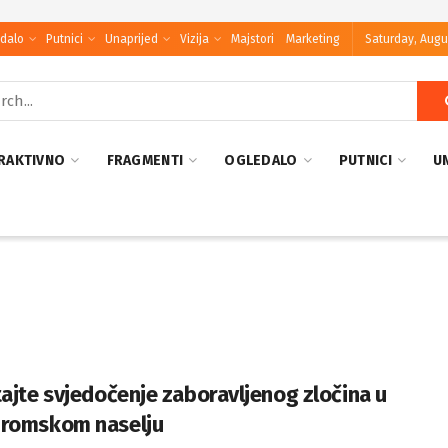
dalo
Putnici
Unaprijed
Vizija
Majstori
Marketing
Saturday, Augu
RAKTIVNO
FRAGMENTI
OGLEDALO
PUTNICI
U