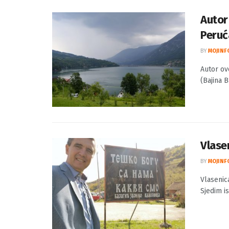
je ...
Autor
Peruć
BY
MOJINF
Autor ov
(Bajina B
Vlasen
BY
MOJINF
Vlasenic
Sjedim is