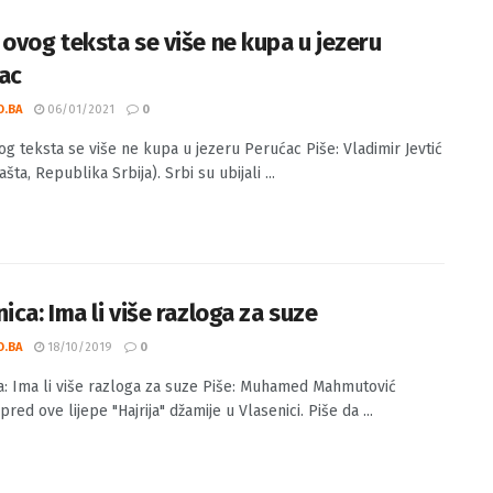
 ovog teksta se više ne kupa u jezeru
ac
O.BA
06/01/2021
0
og teksta se više ne kupa u jezeru Perućac Piše: Vladimir Jevtić
ašta, Republika Srbija). Srbi su ubijali ...
ica: Ima li više razloga za suze
O.BA
18/10/2019
0
a: Ima li više razloga za suze Piše: Muhamed Mahmutović
pred ove lijepe "Hajrija" džamije u Vlasenici. Piše da ...