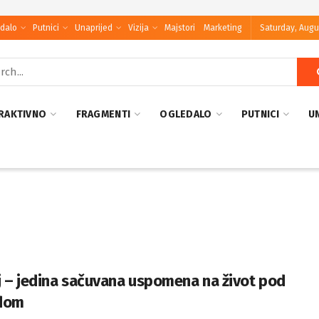
dalo
Putnici
Unaprijed
Vizija
Majstori
Marketing
Saturday, Augu
RAKTIVNO
FRAGMENTI
OGLEDALO
PUTNICI
U