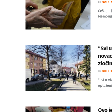
Češal
opsa
BY
MOJINF
Češalj -
Memorijal
“Svi u
novac
zloči
BY
MOJINF
“Svi u Vl
optuženik