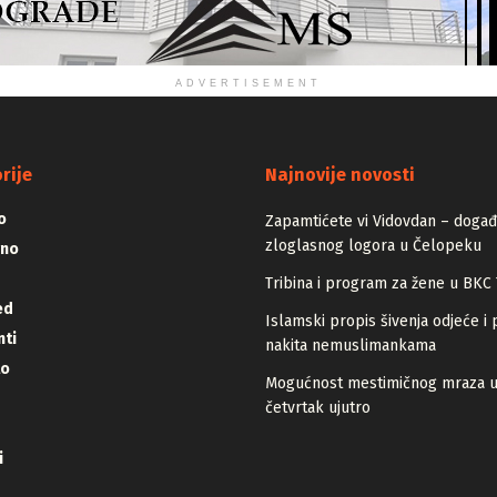
ADVERTISEMENT
rije
Najnovije novosti
o
Zapamtićete vi Vidovdan – događa
zloglasnog logora u Čelopeku
vno
Tribina i program za žene u BKC 
ed
Islamski propis šivenja odjeće i 
ti
nakita nemuslimankama
lo
Mogućnost mestimičnog mraza 
četvrtak ujutro