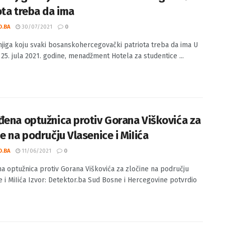
e knjiga koju svaki bosanskohercegovački
ota treba da ima
O.BA
30/07/2021
0
njiga koju svaki bosanskohercegovački patriota treba da ima U
 25. jula 2021. godine, menadžment Hotela za studentice ...
đena optužnica protiv Gorana Viškovića za
e na području Vlasenice i MiIića
O.BA
11/06/2021
0
a optužnica protiv Gorana Viškovića za zločine na području
e i MiIića Izvor: Detektor.ba Sud Bosne i Hercegovine potvrdio