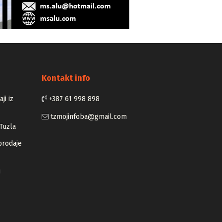
Kontakt info
ji iz
+387 61 998 898
tzmojinfoba@gmail.com
Tuzla
prodaje
u