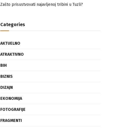
nemuslimankama
Mogućnost mestimičnog mraza u četvrtak ujutro
Zašto prisustvovati najavljenoj tribini u Tuzli?
Categories
AKTUELNO
ATRAKTIVNO
BIH
BIZNIS
DIZAJN
EKONOMIJA
FOTOGRAFIJE