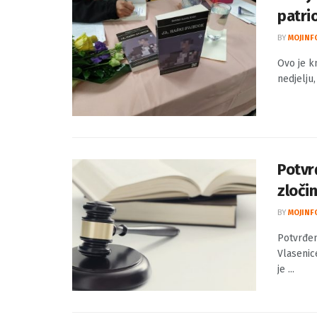
Ovo j
patri
BY
MOJINF
Ovo je k
nedjelju,
Potvr
zločin
BY
MOJINF
Potvrđen
Vlasenic