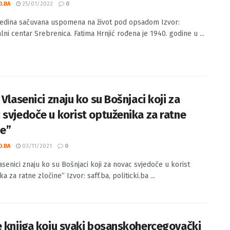
j – jedina sačuvana uspomena na život pod
dom
O.BA
25/01/2022
0
 jedina sačuvana uspomena na život pod opsadom Izvor:
ni centar Srebrenica. Fatima Hrnjić rođena je 1940. godine u ...
 Vlasenici znaju ko su Bošnjaci koji za
 svjedoče u korist optuženika za ratne
ne”
O.BA
03/11/2021
0
asenici znaju ko su Bošnjaci koji za novac svjedoče u korist
a za ratne zločine” Izvor: saff.ba, politicki.ba ...