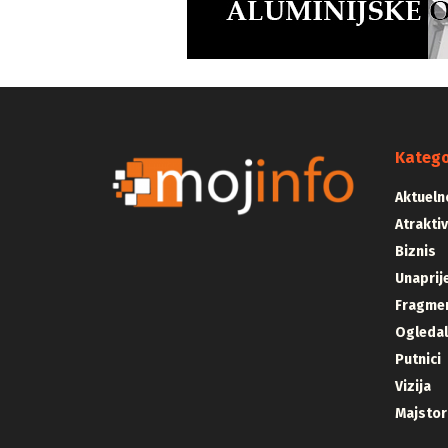
Katego
Aktueln
Atrakti
Biznis
Unaprij
Fragmen
Ogleda
Putnici