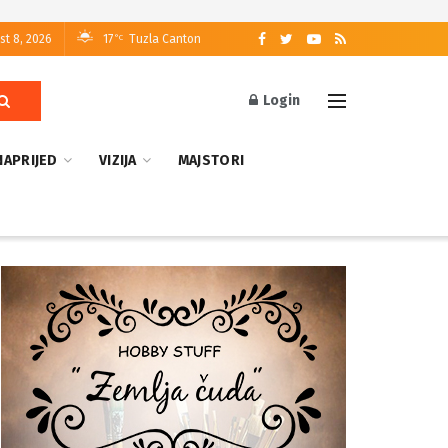
st 8, 2026
17
Tuzla Canton
°C
Login
NAPRIJED
VIZIJA
MAJSTORI