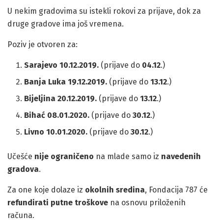
U nekim gradovima su istekli rokovi za prijave, dok za
druge gradove ima još vremena.
Poziv je otvoren za:
Sarajevo 10.12.2019.
(prijave do
04.12
.)
Banja Luka 19.12.2019.
(prijave do
13.12
.)
Bijeljina 20.12.2019.
(prijave do
13.12
.)
Bihać 08.01.2020.
(prijave do
30.12
.)
Livno 10.01.2020.
(prijave do
30.12
.)
Učešće
nije ograničeno
na mlade samo iz
navedenih
gradova
.
Za one koje dolaze iz
okolnih sredina
, Fondacija 787 će
refundirati putne troškove
na osnovu priloženih
računa.