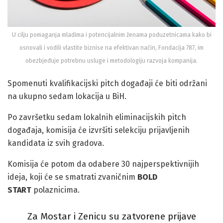
U cilju pomaganja mladima i potencijalnim ženama poduzetnicama kako bi
osnovali i vodili vlastite biznise na efektivan način, Fondacija 787, im
obezbjeđuje potrebnu usluge i metodologiju razvoja kompanija.
Spomenuti kvalifikacijski pitch događaji će biti održani
na ukupno sedam lokacija u BiH.
Po završetku sedam lokalnih eliminacijskih pitch
događaja, komisija će izvršiti selekciju prijavljenih
kandidata iz svih gradova.
Komisija će potom da odabere 30 najperspektivnijih
ideja, koji će se smatrati zvaničnim
BOLD
START
polaznicima.
Za Mostar i Zenicu su zatvorene prijave