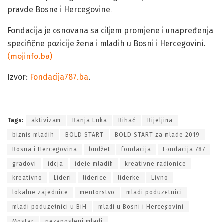
pravde Bosne i Hercegovine.
Fondacija je osnovana sa ciljem promjene i unapređenja
specifične pozicije žena i mladih u Bosni i Hercegovini.
(mojinfo.ba)
Izvor:
Fondacija787.ba
.
Poziv na program za mlade: Nagrade za najbolje
Tags:
aktivizam
Banja Luka
Bihać
Bijeljina
biznis mladih
BOLD START
BOLD START za mlade 2019
Bosna i Hercegovina
budžet
fondacija
Fondacija 787
gradovi
ideja
ideje mladih
kreativne radionice
kreativno
Lideri
liderice
liderke
Livno
lokalne zajednice
mentorstvo
mladi poduzetnici
mladi poduzetnici u BiH
mladi u Bosni i Hercegovini
Mostar
nezaposleni mladi