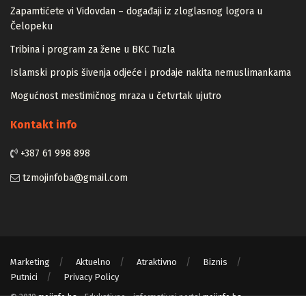
Zapamtićete vi Vidovdan – događaji iz zloglasnog logora u
Čelopeku
Tribina i program za žene u BKC Tuzla
Islamski propis šivenja odjeće i prodaje nakita nemuslimankama
Mogućnost mestimičnog mraza u četvrtak ujutro
Kontakt info
+387 61 998 898
tzmojinfoba@gmail.com
Marketing
Aktuelno
Atraktivno
Biznis
Putnici
Privacy Policy
© 2019
mojinfo.ba
- Edukativno - informativni portal
mojinfo.ba
.