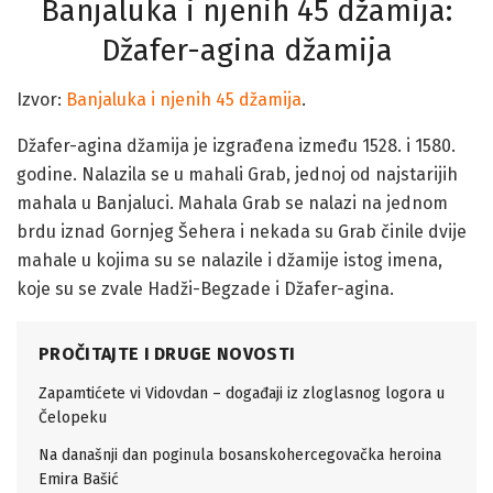
Banjaluka i njenih 45 džamija:
Džafer-agina džamija
Izvor:
Banjaluka i njenih 45 džamija
.
Džafer-agina džamija je izgrađena između 1528. i 1580.
godine. Nalazila se u mahali Grab, jednoj od najstarijih
mahala u Banjaluci. Mahala Grab se nalazi na jednom
brdu iznad Gornjeg Šehera i nekada su Grab činile dvije
mahale u kojima su se nalazile i džamije istog imena,
koje su se zvale Hadži-Begzade i Džafer-agina.
PROČITAJTE I DRUGE NOVOSTI
Zapamtićete vi Vidovdan – događaji iz zloglasnog logora u
Čelopeku
Na današnji dan poginula bosanskohercegovačka heroina
Emira Bašić