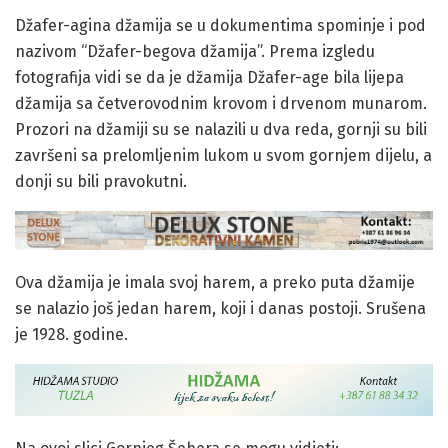
Džafer-agina džamija se u dokumentima spominje i pod
nazivom “Džafer-begova džamija”. Prema izgledu
fotografija vidi se da je džamija Džafer-age bila lijepa
džamija sa četverovodnim krovom i drvenom munarom.
Prozori na džamiji su se nalazili u dva reda, gornji su bili
završeni sa prelomljenim lukom u svom gornjem dijelu, a
donji su bili pravokutni.
Ova džamija je imala svoj harem, a preko puta džamije
se nalazio još jedan harem, koji i danas postoji. Srušena
je 1928. godine.