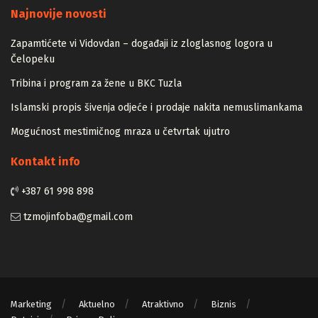
Najnovije novosti
Zapamtićete vi Vidovdan – događaji iz zloglasnog logora u
Čelopeku
Tribina i program za žene u BKC Tuzla
Islamski propis šivenja odjeće i prodaje nakita nemuslimankama
Mogućnost mestimičnog mraza u četvrtak ujutro
Kontakt info
+387 61 998 898
tzmojinfoba@gmail.com
Marketing
Aktuelno
Atraktivno
Biznis