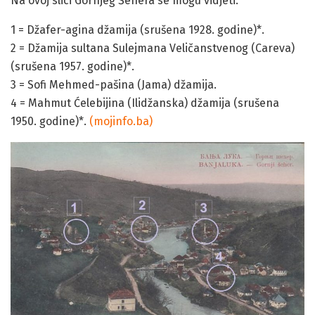
Na ovoj slici Gornjeg Šehera se mogu vidjeti:
1 = Džafer-agina džamija (srušena 1928. godine)*.
2 = Džamija sultana Sulejmana Veličanstvenog (Careva)
(srušena 1957. godine)*.
3 = Sofi Mehmed-pašina (Jama) džamija.
4 = Mahmut Ćelebijina (Ilidžanska) džamija (srušena
1950. godine)*.
(mojinfo.ba)