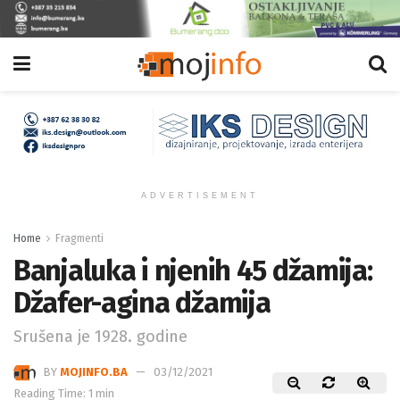
ADVERTISEMENT
Home
Fragmenti
Banjaluka i njenih 45 džamija:
Džafer-agina džamija
Srušena je 1928. godine
BY
MOJINFO.BA
03/12/2021
Reading Time: 1 min