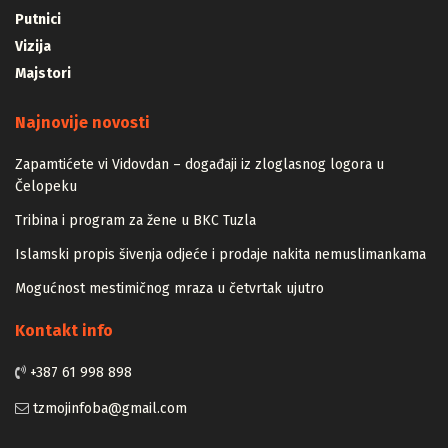
Putnici
Vizija
Majstori
Najnovije novosti
Zapamtićete vi Vidovdan – događaji iz zloglasnog logora u
Čelopeku
Tribina i program za žene u BKC Tuzla
Islamski propis šivenja odjeće i prodaje nakita nemuslimankama
Mogućnost mestimičnog mraza u četvrtak ujutro
Kontakt info
+387 61 998 898
tzmojinfoba@gmail.com