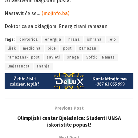
zdravstvene blagodati posta.
Nastavit će se…
(mojinfo.ba)
Doktorica sa oklagijom: Energizirani ramazan
Tags:
doktorica
energija
hrana
ishrana
jelo
lijek
medicina
piće
post
Ramazan
ramazanski post
savjeti
snaga
Softić - Namas
umjerenost
znanje
Previous Post
Olimpijski centar Bjelašnica: Studenti UNSA
iskoristite popust!
Next Post