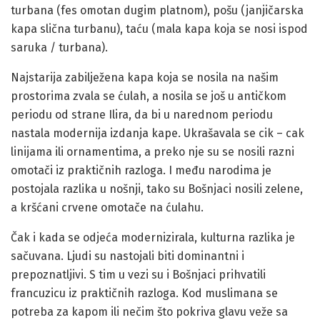
turbana (fes omotan dugim platnom), pošu (janjičarska
kapa slična turbanu), taću (mala kapa koja se nosi ispod
saruka / turbana).
Najstarija zabilježena kapa koja se nosila na našim
prostorima zvala se ćulah, a nosila se još u antičkom
periodu od strane Ilira, da bi u narednom periodu
nastala modernija izdanja kape. Ukrašavala se cik – cak
linijama ili ornamentima, a preko nje su se nosili razni
omotači iz praktičnih razloga. I među narodima je
postojala razlika u nošnji, tako su Bošnjaci nosili zelene,
a kršćani crvene omotače na ćulahu.
Čak i kada se odjeća modernizirala, kulturna razlika je
sačuvana. Ljudi su nastojali biti dominantni i
prepoznatljivi. S tim u vezi su i Bošnjaci prihvatili
francuzicu iz praktičnih razloga. Kod muslimana se
potreba za kapom ili nečim što pokriva glavu veže sa