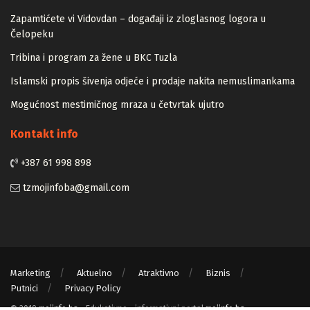
Zapamtićete vi Vidovdan – događaji iz zloglasnog logora u
Čelopeku
Tribina i program za žene u BKC Tuzla
Islamski propis šivenja odjeće i prodaje nakita nemuslimankama
Mogućnost mestimičnog mraza u četvrtak ujutro
Kontakt info
+387 61 998 898
tzmojinfoba@gmail.com
Marketing
Aktuelno
Atraktivno
Biznis
Putnici
Privacy Policy
© 2019
mojinfo.ba
- Edukativno - informativni portal
mojinfo.ba
.