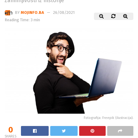
Zanimljivosti iz historije
BY
MOJINFO.BA
26/08/2021
Reading Time: 3 min
Fotografija: Freepik (ilustracija).
0
SHARES