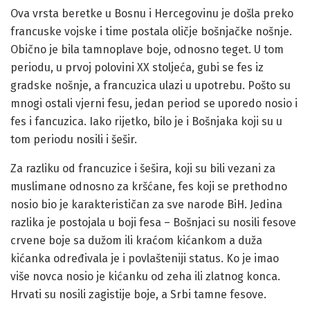
Ova vrsta beretke u Bosnu i Hercegovinu je došla preko
francuske vojske i time postala oličje bošnjačke nošnje.
Obično je bila tamnoplave boje, odnosno teget. U tom
periodu, u prvoj polovini XX stoljeća, gubi se fes iz
gradske nošnje, a francuzica ulazi u upotrebu. Pošto su
mnogi ostali vjerni fesu, jedan period se uporedo nosio i
fes i fancuzica. Iako rijetko, bilo je i Bošnjaka koji su u
tom periodu nosili i šešir.
Za razliku od francuzice i šešira, koji su bili vezani za
muslimane odnosno za kršćane, fes koji se prethodno
nosio bio je karakterističan za sve narode BiH. Jedina
razlika je postojala u boji fesa – Bošnjaci su nosili fesove
crvene boje sa dužom ili kraćom kićankom a duža
kićanka određivala je i povlašteniji status. Ko je imao
više novca nosio je kićanku od zeha ili zlatnog konca.
Hrvati su nosili zagistije boje, a Srbi tamne fesove.