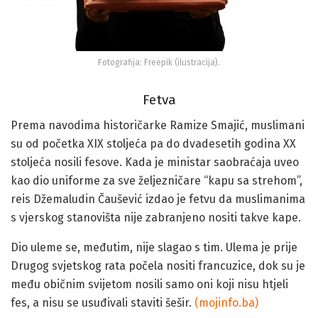
Fotografija: Freepik (ilustracija).
Fetva
Prema navodima historičarke Ramize Smajić, muslimani
su od početka XIX stoljeća pa do dvadesetih godina XX
stoljeća nosili fesove. Kada je ministar saobraćaja uveo
kao dio uniforme za sve željezničare “kapu sa strehom”,
reis Džemaludin Čaušević izdao je fetvu da muslimanima
s vjerskog stanovišta nije zabranjeno nositi takve kape.
Dio uleme se, međutim, nije slagao s tim. Ulema je prije
Drugog svjetskog rata počela nositi francuzice, dok su je
među običnim svijetom nosili samo oni koji nisu htjeli
fes, a nisu se usuđivali staviti šešir.
(mojinfo.ba)