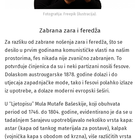
Fotografija: Freepik (ilustracija).
Zabrana zara i feredža
Za razliku od zabrane nošenja zara i feredža, što se
desilo u prvim godinama komunističke vlasti na našim
prostorima, fes nikada nije zvanično zabranjen. To
potvrđuje činjenica da su i neki partizani nosili fesove.
Dolaskom austrougarske 1878. godine dolazi i do
utjecaja zapadnjačke mode, tako i fesovi polahko izlaze
iz upotrebe, a dolaze moderni evropski šeširi.
U “Ljetopisu” Mula Mutafe Bašeskije, koji obuhvata
period od 1746. do 1804. godine, evidentirano je da se u
tadašnjem Sarajevu upotrebljavalo nekoliko vrsta kapa:
astar (kapa od tankog materijala za postave), kalpak
(vojnička kapa s obodom od krzna), više različitih vrsta