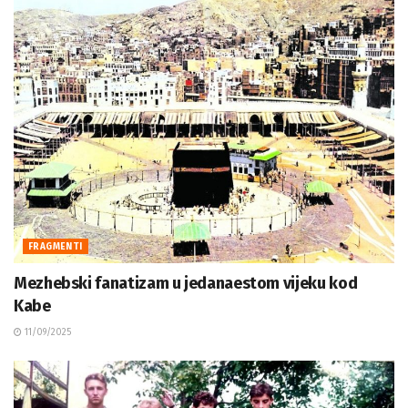
FRAGMENTI
Mezhebski fanatizam u jedanaestom vijeku kod
Kabe
11/09/2025