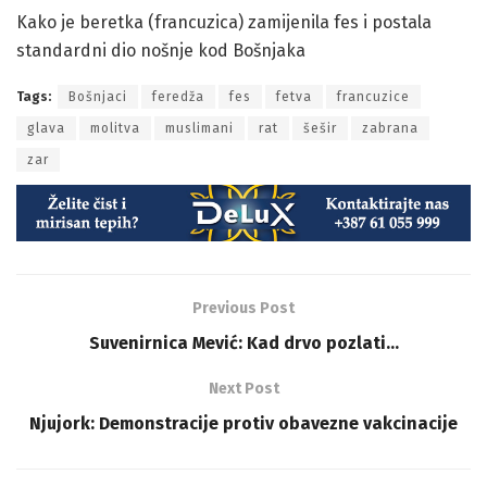
Kako je beretka (francuzica) zamijenila fes i postala
standardni dio nošnje kod Bošnjaka
Tags:
Bošnjaci
feredža
fes
fetva
francuzice
glava
molitva
muslimani
rat
šešir
zabrana
zar
Previous Post
Suvenirnica Mević: Kad drvo pozlati…
Next Post
Njujork: Demonstracije protiv obavezne vakcinacije