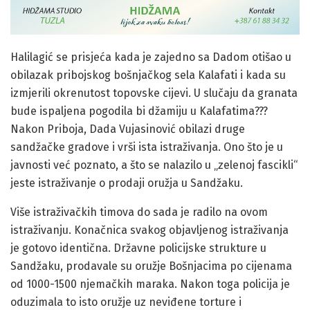
Halilagić se prisjeća kada je zajedno sa Dadom otišao u
obilazak pribojskog bošnjačkog sela Kalafati i kada su
izmjerili okrenutost topovske cijevi. U slučaju da granata
bude ispaljena pogodila bi džamiju u Kalafatima???
Nakon Priboja, Dada Vujasinović obilazi druge
sandžačke gradove i vrši ista istraživanja. Ono što je u
javnosti već poznato, a što se nalazilo u „zelenoj fascikli“
jeste istraživanje o prodaji oružja u Sandžaku.
Više istraživačkih timova do sada je radilo na ovom
istraživanju. Konačnica svakog objavljenog istraživanja
je gotovo identična. Državne policijske strukture u
Sandžaku, prodavale su oružje Bošnjacima po cijenama
od 1000-1500 njemačkih maraka. Nakon toga policija je
oduzimala to isto oružje uz neviđene torture i