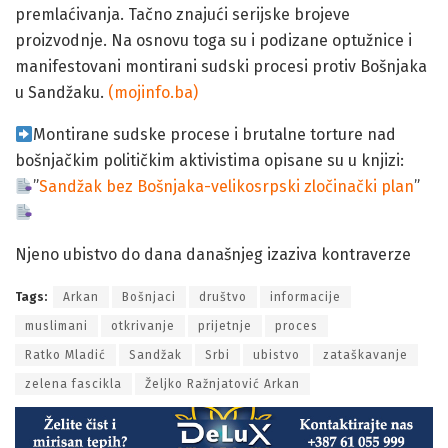
premlaćivanja. Tačno znajući serijske brojeve
proizvodnje. Na osnovu toga su i podizane optužnice i
manifestovani montirani sudski procesi protiv Bošnjaka
u Sandžaku.
(mojinfo.ba)
Montirane sudske procese i brutalne torture nad
bošnjačkim političkim aktivistima opisane su u knjizi:
”
Sandžak bez Bošnjaka-velikosrpski zločinački plan
”
Njeno ubistvo do dana današnjeg izaziva kontraverze
Tags:
Arkan
Bošnjaci
društvo
informacije
muslimani
otkrivanje
prijetnje
proces
Ratko Mladić
Sandžak
Srbi
ubistvo
zataškavanje
zelena fascikla
Željko Ražnjatović Arkan