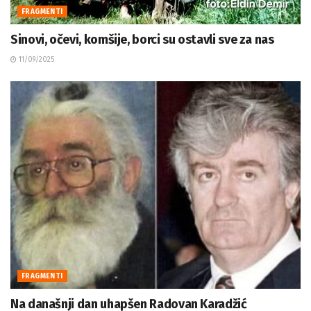
FRAGMENTI
Sinovi, očevi, komšije, borci su ostavli sve za nas
11/09/2025
FRAGMENTI
Na današnji dan uhapšen Radovan Karadžić