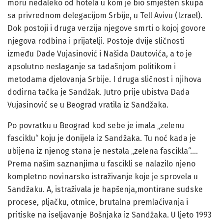
moru nedaleko od hotela u kom je bio smješten skupa
sa privrednom delegacijom Srbije, u Tell Avivu (Izrael).
Dok postoji i druga verzija njegove smrti o kojoj govore
njegova rodbina i prijatelji. Postoje dvije sličnosti
između Dade Vujasinović i Našida Dautovića, a to je
apsolutno neslaganje sa tadašnjom politikom i
metodama djelovanja Srbije. I druga sličnost i njihova
dodirna tačka je Sandžak. Jutro prije ubistva Dada
Vujasinović se u Beograd vratila iz Sandžaka.
Po povratku u Beograd kod sebe je imala „zelenu
fasciklu“ koju je donijela iz Sandžaka. Tu noć kada je
ubijena iz njenog stana je nestala „zelena fascikla“….
Prema našim saznanjima u fascikli se nalazilo njeno
kompletno novinarsko istraživanje koje je sprovela u
Sandžaku. A, istraživala je hapšenja,montirane sudske
procese, pljačku, otmice, brutalna premlaćivanja i
pritiske na iseljavanje Bošnjaka iz Sandžaka. U ljeto 1993