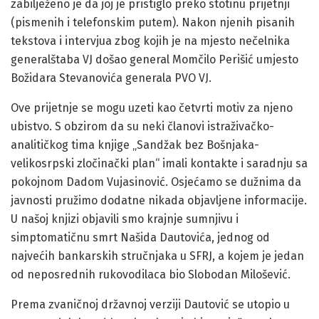
zabilježeno je da joj je pristiglo preko stotinu prijetnji
(pismenih i telefonskim putem). Nakon njenih pisanih
tekstova i intervjua zbog kojih je na mjesto nečelnika
generalštaba VJ došao general Momčilo Perišić umjesto
Božidara Stevanovića generala PVO VJ.
Ove prijetnje se mogu uzeti kao četvrti motiv za njeno
ubistvo. S obzirom da su neki članovi istraživačko-
analitičkog tima knjige „Sandžak bez Bošnjaka-
velikosrpski zločinački plan“ imali kontakte i saradnju sa
pokojnom Dadom Vujasinović. Osjećamo se dužnima da
javnosti pružimo dodatne nikada objavljene informacije.
U našoj knjizi objavili smo krajnje sumnjivu i
simptomatičnu smrt Našida Dautovića, jednog od
najvećih bankarskih stručnjaka u SFRJ, a kojem je jedan
od neposrednih rukovodilaca bio Slobodan Milošević.
Prema zvaničnoj državnoj verziji Dautović se utopio u