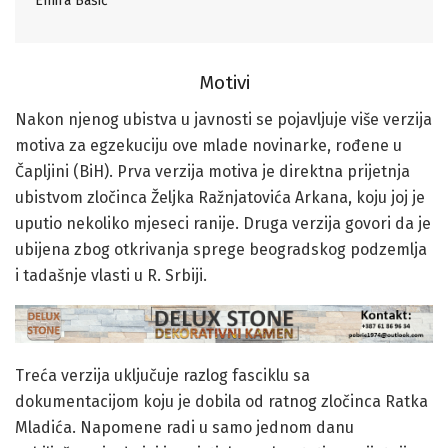
Emira Bašić
Motivi
Nakon njenog ubistva u javnosti se pojavljuje više verzija
motiva za egzekuciju ove mlade novinarke, rođene u
Čapljini (BiH). Prva verzija motiva je direktna prijetnja
ubistvom zločinca Željka Ražnjatovića Arkana, koju joj je
uputio nekoliko mjeseci ranije. Druga verzija govori da je
ubijena zbog otkrivanja sprege beogradskog podzemlja
i tadašnje vlasti u R. Srbiji.
Treća verzija uključuje razlog fasciklu sa
dokumentacijom koju je dobila od ratnog zločinca Ratka
Mladića. Napomene radi u samo jednom danu